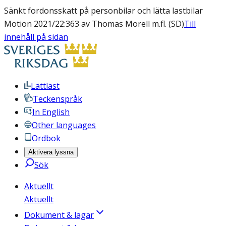
Sänkt fordonsskatt på personbilar och lätta lastbilar
Motion 2021/22:363 av Thomas Morell m.fl. (SD)
Till
innehåll på sidan
Lättläst
Teckenspråk
In English
Other languages
Ordbok
Aktivera lyssna
Sök
Aktuellt
Aktuellt
Dokument & lagar