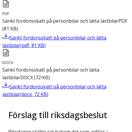
PDF
Sänkt fordonsskatt på personbilar och lätta lastbilar
PDF
(
81
KB
)
Sänkt fordonsskatt på personbilar och lätta
lastbilar
(
pdf
,
81
KB
)
DOCX
Sänkt fordonsskatt på personbilar och lätta
lastbilar
DOCX
(
72
KB
)
Sänkt fordonsskatt på personbilar och lätta
lastbilar
(
docx
,
72
KB
)
Förslag till riksdagsbeslut
Riksdagen ställer sig bakom det som anförs i