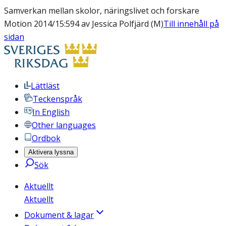
Samverkan mellan skolor, näringslivet och forskare
Motion 2014/15:594 av Jessica Polfjärd (M)
Till innehåll på
sidan
Lättläst
Teckenspråk
In English
Other languages
Ordbok
Aktivera lyssna
Sök
Aktuellt
Aktuellt
Dokument & lagar