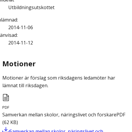
Utbildningsutskottet
nlämnad
:
2014-11-06
änvisad
:
2014-11-12
Motioner
Motioner är förslag som riksdagens ledamöter har
lämnat till riksdagen.
PDF
Samverkan mellan skolor, näringslivet och forskare
PDF
(
62
KB
)
Samverkan mellan skolor, näringslivet och