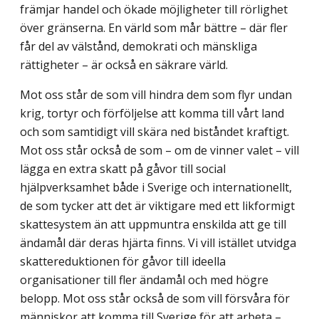
främjar handel och ökade möjligheter till rörlighet
över gränserna. En värld som mår bättre – där fler
får del av välstånd, demokrati och mänskliga
rättigheter – är också en säkrare värld.
Mot oss står de som vill hindra dem som flyr undan
krig, tortyr och förföljelse att komma till vårt land
och som samtidigt vill skära ned biståndet kraftigt.
Mot oss står också de som – om de vinner valet – vill
lägga en extra skatt på gåvor till social
hjälpverksamhet både i Sverige och internationellt,
de som tycker att det är viktigare med ett likformigt
skattesystem än att uppmuntra enskilda att ge till
ändamål där deras hjärta finns. Vi vill istället utvidga
skattereduktionen för gåvor till ideella
organisationer till fler ändamål och med högre
belopp. Mot oss står också de som vill försvåra för
människor att komma till Sverige för att arbeta –