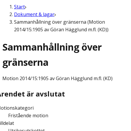
Start
Dokument & lagar
Sammanhållning över gränserna (Motion
2014/15:1905 av Göran Hägglund m.fl. (KD))
Sammanhållning över
gränserna
Motion
2014/15:1905 av Göran Hägglund m.fl. (KD)
Ärendet är avslutat
otionskategori
Fristående motion
illdelat
Utrikesutskottet