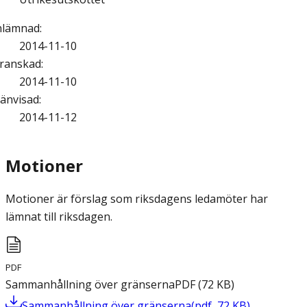
nlämnad
:
2014-11-10
ranskad
:
2014-11-10
änvisad
:
2014-11-12
Motioner
Motioner är förslag som riksdagens ledamöter har
lämnat till riksdagen.
PDF
Sammanhållning över gränserna
PDF
(
72
KB
)
Sammanhållning över gränserna
(
pdf
,
72
KB
)