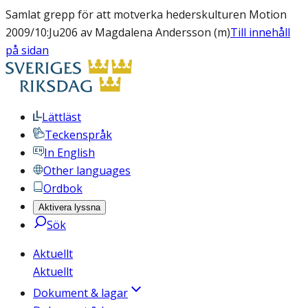
Samlat grepp för att motverka hederskulturen Motion
2009/10:Ju206 av Magdalena Andersson (m)
Till innehåll
på sidan
Lättläst
Teckenspråk
In English
Other languages
Ordbok
Aktivera lyssna
Sök
Aktuellt
Aktuellt
Dokument & lagar