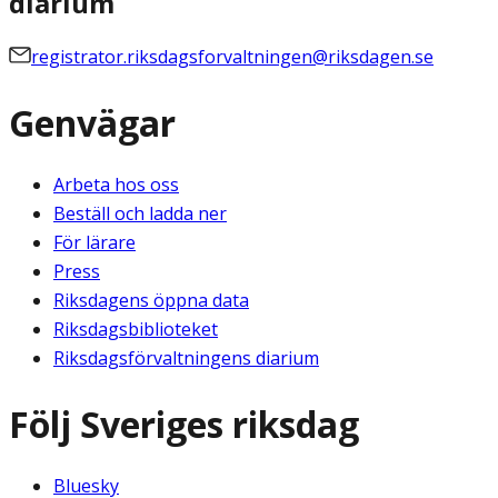
diarium
registrator.riksdagsforvaltningen@riksdagen.se
Genvägar
Arbeta hos oss
Beställ och ladda ner
För lärare
Press
Riksdagens öppna data
Riksdagsbiblioteket
Riksdagsförvaltningens diarium
Följ Sveriges riksdag
Bluesky