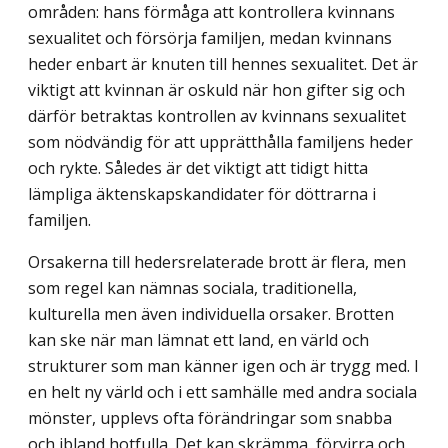
områden: hans förmåga att kontroll­era kvinnans
sexualitet och försörja familjen, medan kvinnans
heder enbart är knuten till hennes sexualitet. Det är
viktigt att kvinnan är oskuld när hon gifter sig och
därför betraktas kontrollen av kvinnans sexualitet
som nödvändig för att upprätthålla familjens heder
och rykte. Således är det viktigt att tidigt hitta
lämpliga äktenskapskandidater för döttrarna i
familjen.
Orsakerna till hedersrelaterade brott är flera, men
som regel kan nämnas sociala, traditionella,
kulturella men även individuella orsaker. Brotten
kan ske när man lämnat ett land, en värld och
strukturer som man känner igen och är trygg med. I
en helt ny värld och i ett samhälle med andra sociala
mönster, upplevs ofta förändringar som snabba
och ibland hotfulla. Det kan skrämma, förvirra och