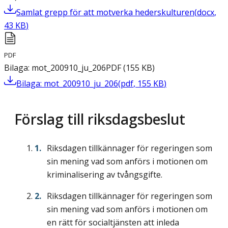
Samlat grepp för att motverka hederskulturen
(
docx
,
43
KB
)
PDF
Bilaga: mot_200910_ju_206
PDF
(
155
KB
)
Bilaga: mot_200910_ju_206
(
pdf
,
155
KB
)
Förslag till riksdagsbeslut
Riksdagen tillkännager för regeringen som
sin mening vad som anförs i motionen om
kriminalisering av tvångsgifte.
Riksdagen tillkännager för regeringen som
sin mening vad som anförs i motionen om
en rätt för socialtjänsten att inleda