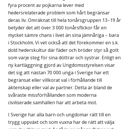
fyra procent av pojkarna lever med
hedersrelaterade problem som hårt begränsar
deras liv. Omräknat till hela tonårsgruppen 13–19 år
betyder det att över 3 000 tonårs­flickor får en
mycket sämre chans i livet än sina jämnåriga – bara
i Stockholm. Vi vet också att det förekommer en s.k.
dold hederskultur där fäder och bröder styr så gott
som varje steg för sina döttrar och systrar. Enligt en
ny kartläggning gjord av Ungdomsstyrelsen visar
det sig att nästan 70 000 unga i Sverige har ett
begränsat eller villkorat val i förhållande till
äktenskap eller val av partner. Detta är bland de
svåraste missförhållanden som moderna
civiliserade samhällen har att arbeta mot.
I Sverige har alla barn och ungdomar rätt till en
trygg uppväxt och som vuxna har de rätt att välja