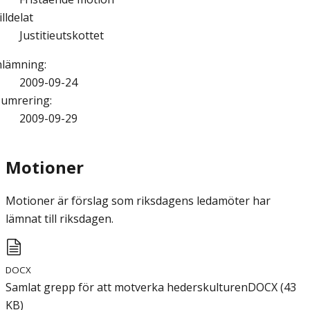
illdelat
Justitieutskottet
nlämning
:
2009-09-24
umrering
:
2009-09-29
Motioner
Motioner är förslag som riksdagens ledamöter har
lämnat till riksdagen.
DOCX
Samlat grepp för att motverka hederskulturen
DOCX
(
43
KB
)