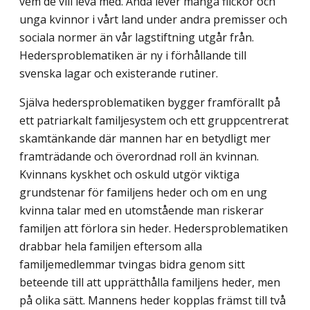
vem de vill leva med. Ändå lever många flickor och
unga kvinnor i vårt land under andra premisser och
sociala normer än vår lagstiftning utgår från.
Hedersproblematiken är ny i förhållande till
svenska lagar och existerande rutiner.
Själva hedersproblematiken bygger framförallt på
ett patriarkalt familjesystem och ett gruppcentrerat
skamtänkande där mannen har en betydligt mer
framträdande och överordnad roll än kvinnan.
Kvinnans kyskhet och oskuld utgör viktiga
grundstenar för familjens heder och om en ung
kvinna talar med en utomstående man riskerar
familjen att förlora sin heder. Hedersproblematiken
drabbar hela familjen eftersom alla
familjemedlemmar tvingas bidra genom sitt
beteende till att upprätthålla familjens heder, men
på olika sätt. Mannens heder kopplas främst till två