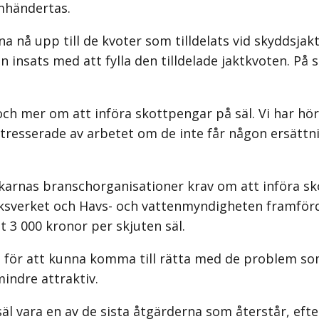
omhändertas.
 nå upp till de kvoter som tilldelats vid skyddsjakt 
n insats med att fylla den tilldelade jaktkvoten. På s
ch mer om att införa skottpengar på säl. Vi har hör
tresserade av arbetet om de inte får någon ersättnin
karnas branschorganisationer krav om att införa skot
ksverket och Havs- och vattenmyndigheten framförd
t 3 000 kronor per skjuten säl.
et för att kunna komma till rätta med de problem s
mindre attraktiv.
l vara en av de sista åtgärderna som återstår, efte