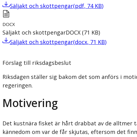
Säljakt och skottpengar
(
pdf
,
74
KB
)
DOCX
Säljakt och skottpengar
DOCX
(
71
KB
)
Säljakt och skottpengar
(
docx
,
71
KB
)
Förslag till riksdagsbeslut
Riksdagen ställer sig bakom det som anförs i moti
regeringen.
Motivering
Det kustnära fisket är hårt drabbat av de alltmer
kännedom om var de får skjutas, eftersom det finns