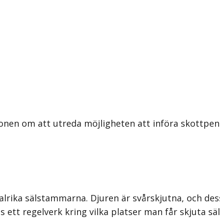
onen om att utreda möjligheten att införa skottpeng
 talrika sälstammarna. Djuren är svårskjutna, och d
 ett regelverk kring vilka platser man får skjuta sä