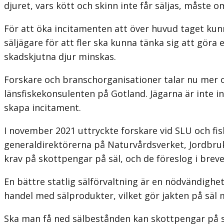
djuret, vars kött och skinn inte får säljas, måste 
För att öka incitamenten att över huvud taget kunna
säljägare för att fler ska kunna tänka sig att göra e
skadskjutna djur minskas.
Forskare och branschorganisationer talar nu mer o
länsfiskekonsulenten på Gotland. Jägarna är inte in
skapa incitament.
I november 2021 uttryckte forskare vid SLU och fis
generaldirektörerna på Naturvårdsverket, Jordbru
krav på skottpengar på säl, och de föreslog i breve
En bättre statlig sälförvaltning är en nödvändigh
handel med säl­produkter, vilket gör jakten på säl 
Ska man få ned sälbestånden kan skottpengar på sä