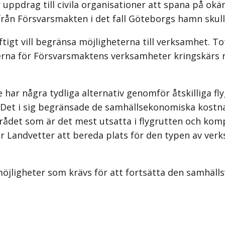
ppdrag till civila organisationer att spana på okänd
ån Försvarsmakten i det fall Göteborgs hamn skulle b
ftigt vill begränsa möjligheterna till verksamhet. T
heterna för Försvarsmaktens verksamheter kringskär
 har några tydliga alternativ genomför åtskilliga fl
Det i sig begränsade de samhällsekonomiska kostna
t som är det mest utsatta i flygrutten och kompete
ör Landvetter att bereda plats för den typen av verk
möjligheter som krävs för att fortsätta den samhäll