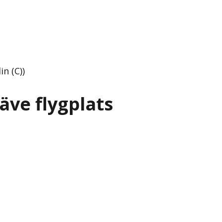
n (C))
äve flygplats