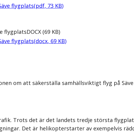
Säve flygplats
(
pdf
,
73
KB
)
e flygplats
DOCX
(
69
KB
)
Säve flygplats
(
docx
,
69
KB
)
nen om att säkerställa samhällsviktigt flyg på Säve 
fik. Trots det är det landets tredje största flygplats
ygningar. Det är helikopterstarter av exempelvis rä