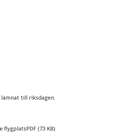
lämnat till riksdagen.
e flygplats
PDF
(
73
KB
)