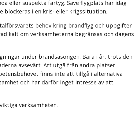
a eller suspekta fartyg. Säve flygplats har idag
lockeras i en kris- eller krigssituation.
otalförsvarets behov kring brandflyg och uppgifter
s radikalt om verksamheterna begränsas och dagens
ygningar under brandsäsongen. Bara i år, trots den
derna avsevärt. Att utgå från andra platser
nsbehovet finns inte att tillgå i alternativa
samhet och har därför inget intresse av att
sviktiga verksamheten.