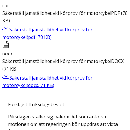
PDF
Säkerställ jämställdhet vid körprov för motorcykel
PDF
(
78
KB
)
Säkerställ jämställdhet vid körprov för
motorcykel
(
pdf
,
78
KB
)
DOCX
Säkerställ jämställdhet vid körprov för motorcykel
DOCX
(
71
KB
)
Säkerställ jämställdhet vid körprov för
motorcykel
(
docx
,
71
KB
)
Förslag till riksdagsbeslut
Riksdagen ställer sig bakom det som anförs i
motionen om att regeringen bör uppdras att vidta