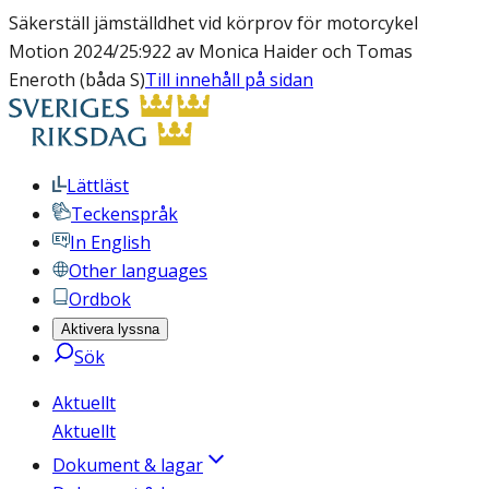
Säkerställ jämställdhet vid körprov för motorcykel
Motion 2024/25:922 av Monica Haider och Tomas
Eneroth (båda S)
Till innehåll på sidan
Lättläst
Teckenspråk
In English
Other languages
Ordbok
Aktivera lyssna
Sök
Aktuellt
Aktuellt
Dokument & lagar