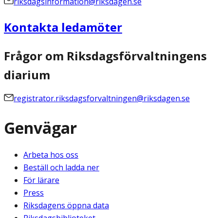
riksdagsinformation@riksdagen.se
Kontakta ledamöter
Frågor om Riksdagsförvaltningens
diarium
registrator.riksdagsforvaltningen@riksdagen.se
Genvägar
Arbeta hos oss
Beställ och ladda ner
För lärare
Press
Riksdagens öppna data
Riksdagsbiblioteket