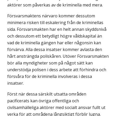
aktörer som påverk­as av de kriminella med mera.
Försvarsmaktens närvaro kommer dessutom
minimera risken till eskalering från de kriminellas
sida. Försvarsmakten har en helt annan skyddsnivå
och dessutom ett betyd­ligt högre våldskapital än
vad de kriminella gängen har eller någonsin kan
förvärva. Alla dessa insatser kommer avlasta den
hårt ansträngda poliskåren. Utöver Försvars­makten
bör alla myndigheter som på något sätt kan
understödja polisen i dess arbete att förhindra och
försvåra för de kriminella involveras i dessa
insatser.
Först när dessa särskilt utsatta områden
pacificerats kan övriga offentliga och
civilsamhälleliga aktörer med socialt ansvar fullt ut
verka för att områdena långsiktigt förblir lugna.