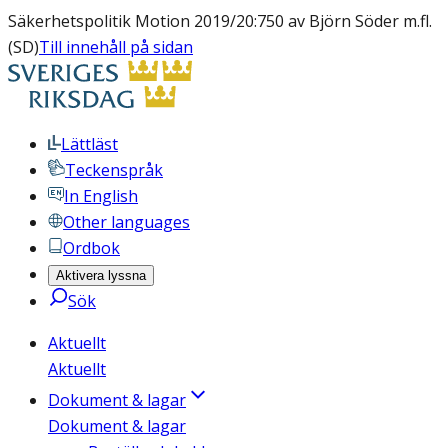
Säkerhetspolitik Motion 2019/20:750 av Björn Söder m.fl.
(SD)
Till innehåll på sidan
Lättläst
Teckenspråk
In English
Other languages
Ordbok
Aktivera lyssna
Sök
Aktuellt
Aktuellt
Dokument & lagar
Dokument & lagar