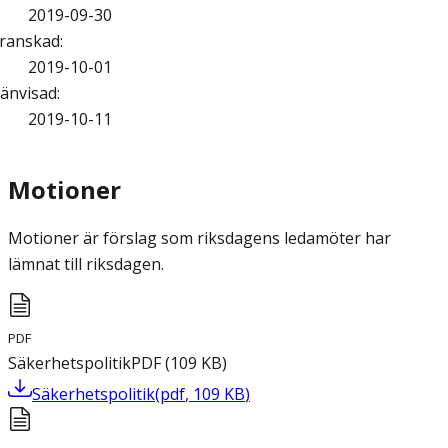
2019-09-30
ranskad
:
2019-10-01
änvisad
:
2019-10-11
Motioner
Motioner är förslag som riksdagens ledamöter har
lämnat till riksdagen.
PDF
Säkerhetspolitik
PDF
(
109
KB
)
Säkerhetspolitik
(
pdf
,
109
KB
)