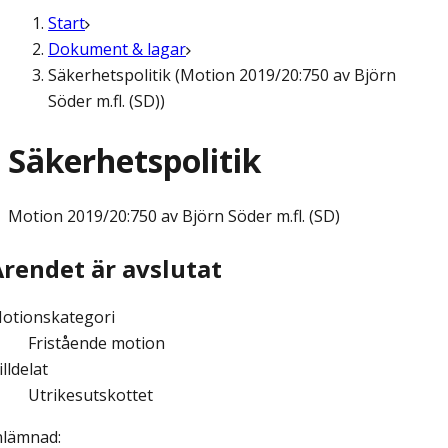
Start
Dokument & lagar
Säkerhetspolitik (Motion 2019/20:750 av Björn
Söder m.fl. (SD))
Säkerhetspolitik
Motion
2019/20:750 av Björn Söder m.fl. (SD)
Ärendet är avslutat
otionskategori
Fristående motion
illdelat
Utrikesutskottet
nlämnad
: