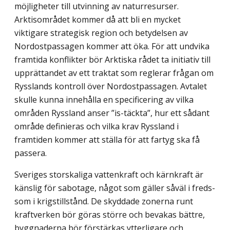
möjligheter till utvinning av naturresurser.
Arktisområdet kommer då att bli en mycket
viktigare strategisk region och betydelsen av
Nordostpassagen kommer att öka. För att undvika
framtida konflikter bör Arktiska rådet ta initiativ till
upprättandet av ett traktat som reglerar frågan om
Rysslands kontroll över Nordostpassagen. Avtalet
skulle kunna innehålla en specificering av vilka
områden Ryssland anser ”is-täckta”, hur ett sådant
område definieras och vilka krav Ryssland i
framtiden kommer att ställa för att fartyg ska få
passera.
Sveriges storskaliga vattenkraft och kärnkraft är
känslig för sabotage, något som gäller såväl i freds-
som i krigstillstånd. De skyddade zonerna runt
kraftverken bör göras större och bevakas bättre,
byggnaderna bör förstärkas ytterligare och