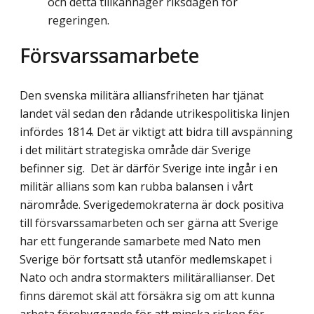
och detta tillkännager riksdagen för
regeringen.
Försvarssamarbete
Den svenska militära alliansfriheten har tjänat
landet väl sedan den rådande utrikespolit­iska linjen
infördes 1814. Det är viktigt att bidra till avspänning
i det militärt strategiska område där Sverige
befinner sig. Det är därför Sverige inte ingår i en
militär allians som kan rubba balansen i vårt
närområde. Sverigedemokraterna är dock positiva
till försvarssamarbeten och ser gärna att Sverige
har ett fungerande samarbete med Nato men
Sverige bör fortsatt stå utanför medlemskapet i
Nato och andra stormakters militär­allianser. Det
finns däremot skäl att försäkra sig om att kunna
arbeta förebyggande för att minska risken för