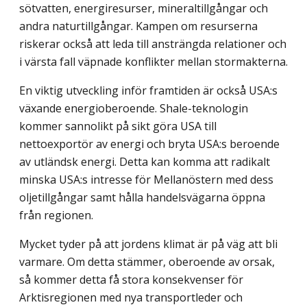
söt­vatten, energiresurser, mineraltillgångar och
andra naturtillgångar. Kampen om resurs­erna
riskerar också att leda till ansträngda relationer och
i värsta fall väpnade konflikter mellan stormakterna.
En viktig utveckling inför framtiden är också USA:s
växande energioberoende. Shale-teknologin
kommer sannolikt på sikt göra USA till
nettoexportör av energi och bryta USA:s beroende
av utländsk energi. Detta kan komma att radikalt
minska USA:s intresse för Mellanöstern med dess
oljetillgångar samt hålla handelsvägarna öppna
från regionen.
Mycket tyder på att jordens klimat är på väg att bli
varmare. Om detta stämmer, oberoende av orsak,
så kommer detta få stora konsekvenser för
Arktisregionen med nya transportleder och