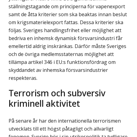
ställningstagande om principerna för vapenexport
samt de åtta kriterier som ska beaktas innan beslut
om krigsmaterielexport fattas. Dessa kriterier ska
följas. Sveriges handlingsfrihet eller möjlighet att
bedriva en inhemsk dynamisk försvarsindu­stri får
emellertid aldrig inskränkas. Därför måste Sveriges
och de övriga medlems­staternas möjlighet att
tillämpa artikel 346 i EU:s funktionsfördrag om
skyddandet av inhemska försvarsindustrier
respekteras.
Terrorism och subversiv
kriminell aktivitet
På senare år har den internationella terrorismen
utvecklats till ett högst påtagligt och allvarligt
fenomen. Sverige bör i sin utrikespolitik ta tydligare