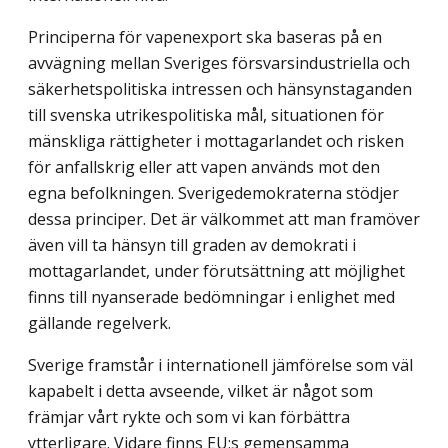
Principerna för vapenexport ska baseras på en
avvägning mellan Sveriges försvars­industriella och
säkerhetspolitiska intressen och hänsynstaganden
till svenska utrikes­politiska mål, situationen för
mänskliga rättigheter i mottagarlandet och risken
för anfallskrig eller att vapen används mot den
egna befolkningen. Sverigedemokraterna stödjer
dessa principer. Det är välkommet att man framöver
även vill ta hänsyn till grad­en av demokrati i
mottagarlandet, under förutsättning att möjlighet
finns till nyanserade bedömningar i enlighet med
gällande regelverk.
Sverige framstår i internationell jämförelse som väl
kapabelt i detta avseende, vilket är något som
främjar vårt rykte och som vi kan förbättra
ytterligare. Vidare finns EU:s gemensamma