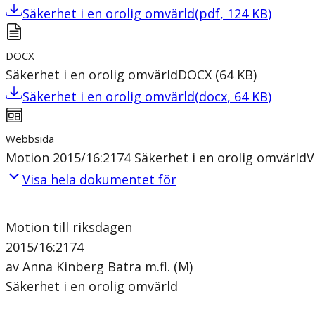
Säkerhet i en orolig omvärld
(
pdf
,
124
KB
)
DOCX
Säkerhet i en orolig omvärld
DOCX
(
64
KB
)
Säkerhet i en orolig omvärld
(
docx
,
64
KB
)
Webbsida
Motion 2015/16:2174 Säkerhet i en orolig omvärld
V
Visa hela dokumentet för
Motion till riksdagen
2015/16:2174
av Anna Kinberg Batra m.fl. (M)
Säkerhet i en orolig omvärld