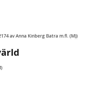
174 av Anna Kinberg Batra m.fl. (M))
värld
M)