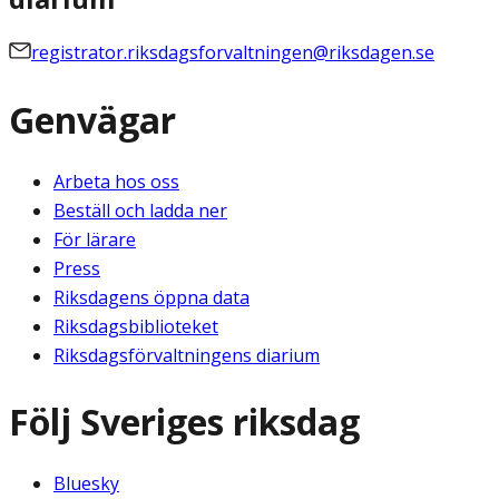
registrator.riksdagsforvaltningen@riksdagen.se
Genvägar
Arbeta hos oss
Beställ och ladda ner
För lärare
Press
Riksdagens öppna data
Riksdagsbiblioteket
Riksdagsförvaltningens diarium
Följ Sveriges riksdag
Bluesky