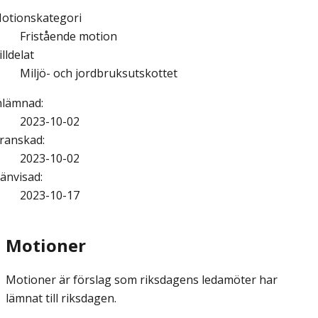
otionskategori
Fristående motion
illdelat
Miljö- och jordbruksutskottet
nlämnad
:
2023-10-02
ranskad
:
2023-10-02
änvisad
:
2023-10-17
Motioner
Motioner är förslag som riksdagens ledamöter har
lämnat till riksdagen.