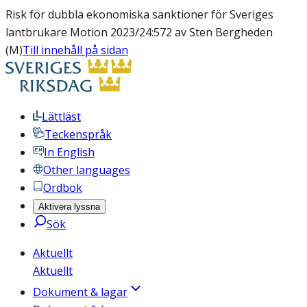
Risk för dubbla ekonomiska sanktioner för Sveriges
lantbrukare Motion 2023/24:572 av Sten Bergheden
(M)
Till innehåll på sidan
Lättläst
Teckenspråk
In English
Other languages
Ordbok
Aktivera lyssna
Sök
Aktuellt
Aktuellt
Dokument & lagar