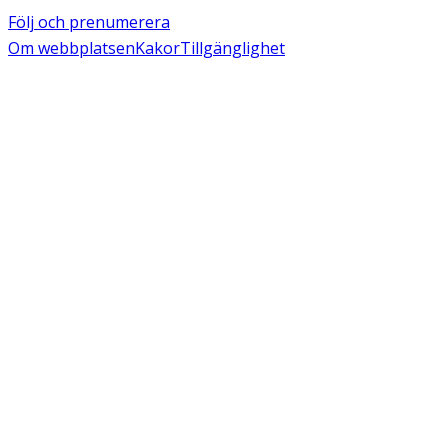
Följ och prenumerera
Om webbplatsen
Kakor
Tillgänglighet