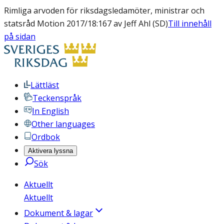
Rimliga arvoden för riksdagsledamöter, ministrar och
statsråd Motion 2017/18:167 av Jeff Ahl (SD)
Till innehåll
på sidan
Lättläst
Teckenspråk
In English
Other languages
Ordbok
Aktivera lyssna
Sök
Aktuellt
Aktuellt
Dokument & lagar