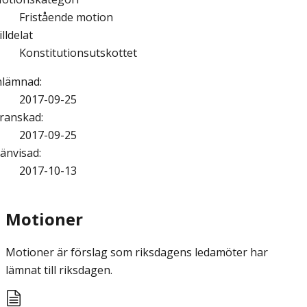
Fristående motion
illdelat
Konstitutionsutskottet
nlämnad
:
2017-09-25
ranskad
:
2017-09-25
änvisad
:
2017-10-13
Motioner
Motioner är förslag som riksdagens ledamöter har
lämnat till riksdagen.