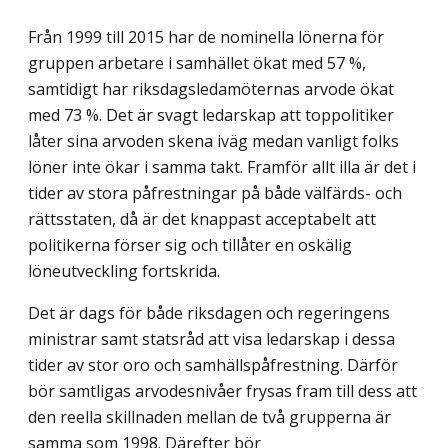
Från 1999 till 2015 har de nominella lönerna för
gruppen arbetare i samhället ökat med 57 %,
samtidigt har riksdagsledamöternas arvode ökat
med 73 %. Det är svagt ledarskap att toppolitiker
låter sina arvoden skena iväg medan vanligt folks
löner inte ökar i samma takt. Framför allt illa är det i
tider av stora påfrestningar på både välfärds- och
rättsstaten, då är det knappast acceptabelt att
politikerna förser sig och tillåter en oskälig
löneutveckling fortskrida.
Det är dags för både riksdagen och regeringens
ministrar samt statsråd att visa ledarskap i dessa
tider av stor oro och samhällspåfrestning. Därför
bör samtligas arvodesnivåer frysas fram till dess att
den reella skillnaden mellan de två grupperna är
samma som 1998. Därefter bör