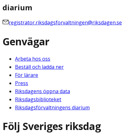
diarium
registrator.riksdagsforvaltningen@riksdagen.se
Genvägar
Arbeta hos oss
Beställ och ladda ner
För lärare
Press
Riksdagens öppna data
Riksdagsbiblioteket
Riksdagsförvaltningens diarium
Följ Sveriges riksdag