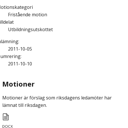
otionskategori
Fristående motion
illdelat
Utbildningsutskottet
nlämning
:
2011-10-05
umrering
:
2011-10-10
Motioner
Motioner är förslag som riksdagens ledamöter har
lämnat till riksdagen.
DOCX