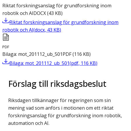
Riktat forskningsanslag för grundforskning inom
robotik och AI
DOCX
(
43
KB
)
Riktat forskningsanslag för grundforskning inom
robotik och AI
(
docx
,
43
KB
)
PDF
Bilaga: mot_201112_ub_501
PDF
(
116
KB
)
Bilaga: mot_201112_ub_501
(
pdf
,
116
KB
)
Förslag till riksdagsbeslut
Riksdagen tillkännager för regeringen som sin
mening vad som anförs i motionen om ett riktat
forskningsanslag för grundforskning inom robotik,
automation och AI.