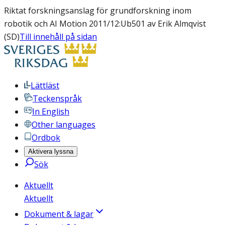
Riktat forskningsanslag för grundforskning inom
robotik och AI Motion 2011/12:Ub501 av Erik Almqvist
(SD)
Till innehåll på sidan
Lättläst
Teckenspråk
In English
Other languages
Ordbok
Aktivera lyssna
Sök
Aktuellt
Aktuellt
Dokument & lagar