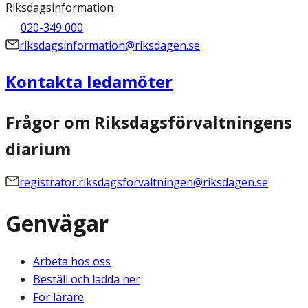
Riksdagsinformation
020-349 000
riksdagsinformation@riksdagen.se
Kontakta ledamöter
Frågor om Riksdagsförvaltningens
diarium
registrator.riksdagsforvaltningen@riksdagen.se
Genvägar
Arbeta hos oss
Beställ och ladda ner
För lärare