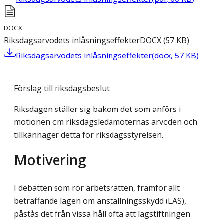
DOCX
Riksdagsarvodets inlåsningseffekter
DOCX
(
57
KB
)
Riksdagsarvodets inlåsningseffekter
(
docx
,
57
KB
)
Förslag till riksdagsbeslut
Riksdagen ställer sig bakom det som anförs i
motionen om riksdagsledamöternas arvoden och
tillkännager detta för riksdagsstyrelsen.
Motivering
I debatten som rör arbetsrätten, framför allt
beträffande lagen om anställningsskydd (LAS),
påstås det från vissa håll ofta att lagstiftningen