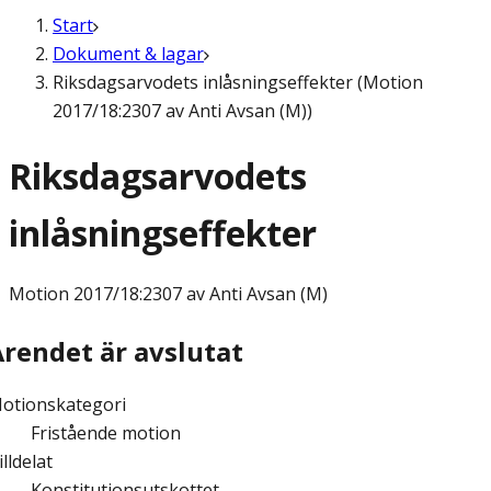
Start
Dokument & lagar
Riksdagsarvodets inlåsningseffekter (Motion
2017/18:2307 av Anti Avsan (M))
Riksdagsarvodets
inlåsningseffekter
Motion
2017/18:2307 av Anti Avsan (M)
Ärendet är avslutat
otionskategori
Fristående motion
illdelat
Konstitutionsutskottet