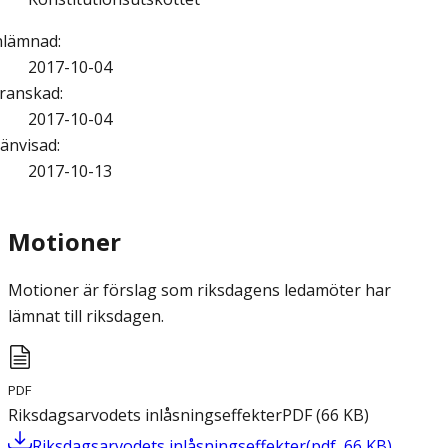
nlämnad
:
2017-10-04
ranskad
:
2017-10-04
änvisad
:
2017-10-13
Motioner
Motioner är förslag som riksdagens ledamöter har
lämnat till riksdagen.
PDF
Riksdagsarvodets inlåsningseffekter
PDF
(
66
KB
)
Riksdagsarvodets inlåsningseffekter
(
pdf
,
66
KB
)