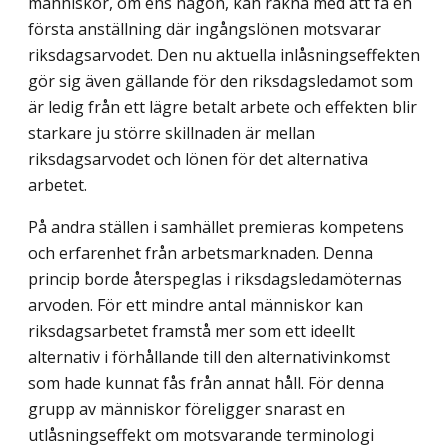
människor, om ens någon, kan räkna med att få en
första anställning där ingångslönen motsvarar
riksdagsarvodet. Den nu aktuella inlåsningseffekten
gör sig även gällande för den riksdagsledamot som
är ledig från ett lägre betalt arbete och effekten blir
starkare ju större skillnaden är mellan
riksdagsarvodet och lönen för det alternativa
arbetet.
På andra ställen i samhället premieras kompetens
och erfarenhet från arbetsmarknaden. Denna
princip borde återspeglas i riksdagsledamöternas
arvoden. För ett mindre antal människor kan
riksdagsarbetet framstå mer som ett ideellt
alternativ i förhållande till den alternativinkomst
som hade kunnat fås från annat håll. För denna
grupp av människor föreligger snarast en
utlåsningseffekt om motsvarande terminologi