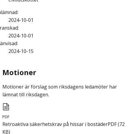
nlämnad
:
2024-10-01
ranskad
:
2024-10-01
änvisad
:
2024-10-15
Motioner
Motioner är förslag som riksdagens ledamöter har
lämnat till riksdagen.
PDF
Retroaktiva säkerhetskrav på hissar i bostäder
PDF
(
72
KB
)