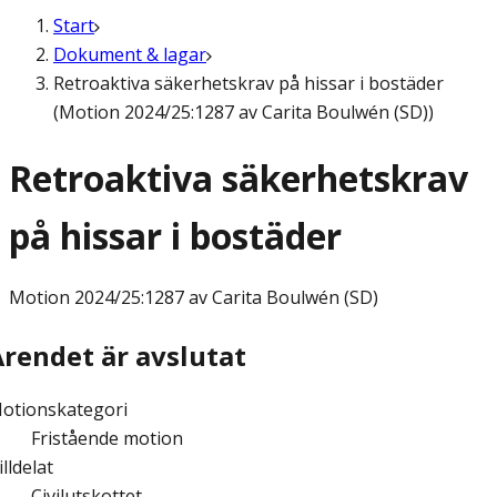
Start
Dokument & lagar
Retroaktiva säkerhetskrav på hissar i bostäder
(Motion 2024/25:1287 av Carita Boulwén (SD))
Retroaktiva säkerhetskrav
på hissar i bostäder
Motion
2024/25:1287 av Carita Boulwén (SD)
Ärendet är avslutat
otionskategori
Fristående motion
illdelat
Civilutskottet