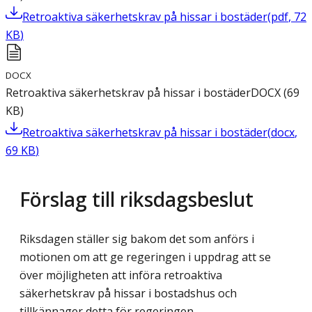
Retroaktiva säkerhetskrav på hissar i bostäder
(
pdf
,
72
KB
)
DOCX
Retroaktiva säkerhetskrav på hissar i bostäder
DOCX
(
69
KB
)
Retroaktiva säkerhetskrav på hissar i bostäder
(
docx
,
69
KB
)
Förslag till riksdagsbeslut
Riksdagen ställer sig bakom det som anförs i
motionen om att ge regeringen i uppdrag att se
över möjligheten att införa retroaktiva
säkerhetskrav på hissar i bostadshus och
tillkännager detta för regeringen.