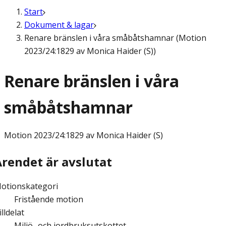
Start
Dokument & lagar
Renare bränslen i våra småbåtshamnar (Motion
2023/24:1829 av Monica Haider (S))
Renare bränslen i våra
småbåtshamnar
Motion
2023/24:1829 av Monica Haider (S)
Ärendet är avslutat
otionskategori
Fristående motion
illdelat
Miljö- och jordbruksutskottet