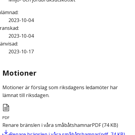
nlämnad
:
2023-10-04
ranskad
:
2023-10-04
änvisad
:
2023-10-17
Motioner
Motioner är förslag som riksdagens ledamöter har
lämnat till riksdagen.
PDF
Renare bränslen i våra småbåtshamnar
PDF
(
74
KB
)
Renare bränslen i våra småbåtshamnar
(
pdf
,
74
KB
)