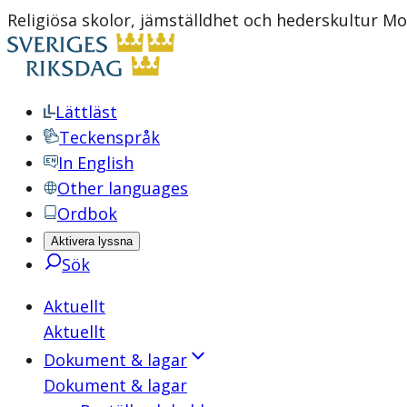
Religiösa skolor, jämställdhet och hederskultur M
Lättläst
Teckenspråk
In English
Other languages
Ordbok
Aktivera lyssna
Sök
Aktuellt
Aktuellt
Dokument & lagar
Dokument & lagar