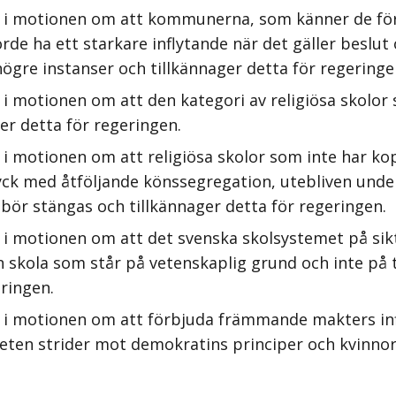
s i motionen om att kommunerna, som känner de för
orde ha ett starkare inflytande när det gäller besl
högre instanser och tillkännager detta för regeringe
i motionen om att den kategori av religiösa skolor 
r detta för regeringen.
 i motionen om att religiösa skolor som inte har ko
tryck med åtföljande könssegregation, utebliven unde
 bör stängas och tillkännager detta för regeringen.
i motionen om att det svenska skolsystemet på sikt 
en skola som står på vetenskaplig grund och inte på 
eringen.
s i motionen om att förbjuda främmande makters inf
n strider mot demokratins principer och kvinnors 