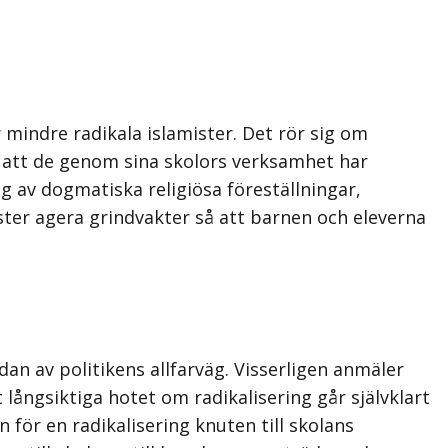
 mindre radikala islamister. Det rör sig om
id att de genom sina skolors verksamhet har
g av dogmatiska religiösa föreställningar,
ster agera grindvakter så att barnen och eleverna
an av politikens allfarväg. Visserligen anmäler
t långsikt­iga hotet om radikalisering går självklart
n för en radikalisering knuten till skolans