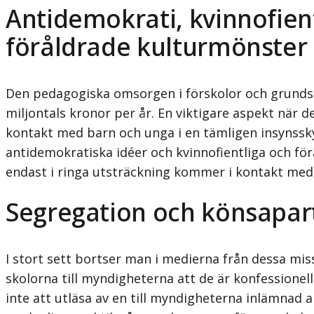
Antidemokrati, kvinnofien
föråldrade kulturmönster
Den pedagogiska omsorgen i förskolor och grundskol
miljontals kronor per år. En viktigare aspekt när 
kontakt med barn och unga i en tämligen insynsskyd
antidemokratiska idéer och kvinnofientliga och för
endast i ringa utsträck­ning kommer i kontakt med 
Segregation och könsapar
I stort sett bortser man i medierna från dessa mis
skolorna till myndighet­erna att de är konfessionella
inte att utläsa av en till myndigheterna inläm­nad a