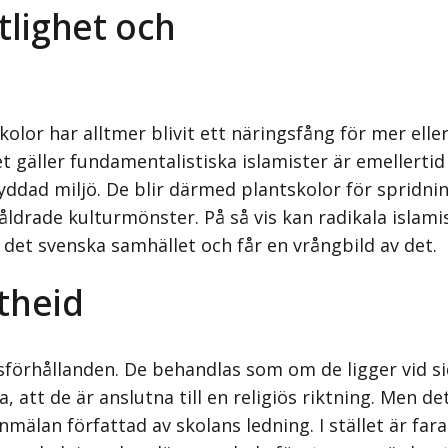
tlighet och
or har alltmer blivit ett närings­fång för mer eller
det gäller fundamentalistiska islamister är emellert
dad miljö. De blir därmed plantskolor för spridnin
åldrade kulturmönster. På så vis kan radikala islami
det svenska samhället och får en vrångbild av det.
theid
sförhållanden. De behandlas som om de ligger vid sid
, att de är anslutna till en religiös riktning. Men de
nmälan författad av skolans ledning. I stället är fara