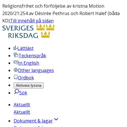
Religionsfrihet och förföljelse av kristna Motion
2020/21:254 av Désirée Pethrus och Robert Halef (båda
KD)
Till innehåll på sidan
Lättläst
Teckenspråk
In English
Other languages
Ordbok
Aktivera lyssna
Sök
Aktuellt
Aktuellt
Dokument & lagar