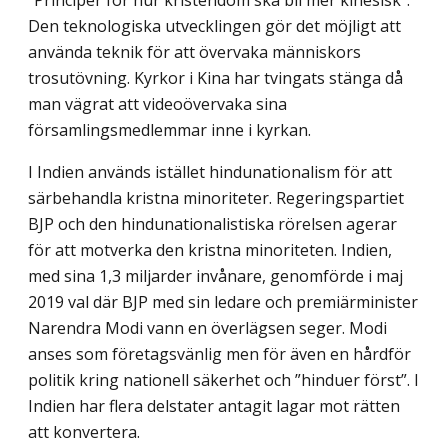
”Principer för hur kristendom ska bli mer kinesisk”.
Den teknologiska utvecklingen gör det möjligt att
använda teknik för att övervaka människors
trosutövning. Kyrkor i Kina har tvingats stänga då
man vägrat att videoövervaka sina
församlingsmedlemmar inne i kyrkan.
I Indien används istället hindunationalism för att
särbehandla kristna minoriteter. Regeringspartiet
BJP och den hindunationalistiska rörelsen agerar
för att motverka den kristna minoriteten. Indien,
med sina 1,3 miljarder invånare, genomförde i maj
2019 val där BJP med sin ledare och premiärminister
Narendra Modi vann en överlägsen seger. Modi
anses som företagsvänlig men för även en hårdför
politik kring nationell säkerhet och ”hinduer först”. I
Indien har flera delstater antagit lagar mot rätten
att konvertera.