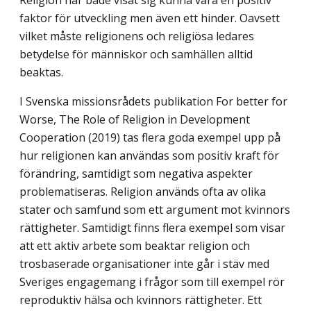
Religion har både visat sig kunna vara en positiv
faktor för utveckling men även ett hinder. Oavsett
vilket måste religion­ens och religiösa ledares
betydelse för människor och samhällen alltid
beaktas.
I Svenska missionsrådets publikation For better for
Worse, The Role of Religion in Development
Cooperation (2019) tas flera goda exempel upp på
hur religionen kan an­vändas som positiv kraft för
förändring, samtidigt som negativa aspekter
problematise­ras. Religion används ofta av olika
stater och samfund som ett argument mot kvinnors
rättigheter. Samtidigt finns flera exempel som visar
att ett aktiv arbete som beaktar reli­gion och
trosbaserade organisationer inte går i stäv med
Sveriges engagemang i frågor som till exempel rör
reproduktiv hälsa och kvinnors rättigheter. Ett