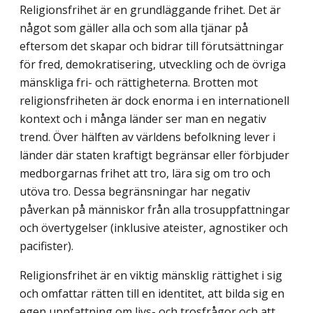
Religionsfrihet är en grundläggande frihet. Det är
något som gäller alla och som alla tjänar på
eftersom det skapar och bidrar till förutsättningar
för fred, demokratisering, ut­veckling och de övriga
mänskliga fri- och rättigheterna. Brotten mot
religionsfriheten är dock enorma i en internationell
kontext och i många länder ser man en negativ
trend. Över hälften av världens befolkning lever i
länder där staten kraftigt begränsar eller för­bjuder
medborgarnas frihet att tro, lära sig om tro och
utöva tro. Dessa begränsningar har negativ
påverkan på människor från alla trosuppfattningar
och övertygelser (inklu­sive ateister, agnostiker och
pacifister).
Religionsfrihet är en viktig mänsklig rättighet i sig
och omfattar rätten till en identi­tet, att bilda sig en
egen uppfattning om livs- och trosfrågor och att