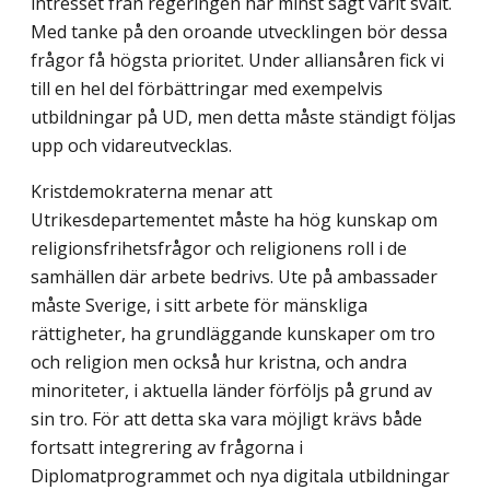
intresset från regeringen har minst sagt varit svalt.
Med tanke på den oroande utvecklingen bör dessa
frågor få högsta prioritet. Under alliansåren fick vi
till en hel del förbättringar med exempelvis
utbildningar på UD, men detta måste ständigt följas
upp och vidareutvecklas.
Kristdemokraterna menar att
Utrikesdepartementet måste ha hög kunskap om
reli­gionsfrihetsfrågor och religionens roll i de
samhällen där arbete bedrivs. Ute på ambas­sader
måste Sverige, i sitt arbete för mänskliga
rättigheter, ha grundläggande kunskaper om tro
och religion men också hur kristna, och andra
minoriteter, i aktuella länder för­följs på grund av
sin tro. För att detta ska vara möjligt krävs både
fortsatt integrering av frågorna i
Diplomatprogrammet och nya digitala utbildningar