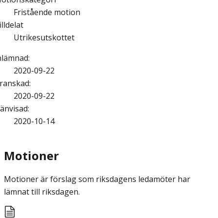
Fristående motion
illdelat
Utrikesutskottet
nlämnad
:
2020-09-22
ranskad
:
2020-09-22
änvisad
:
2020-10-14
Motioner
Motioner är förslag som riksdagens ledamöter har
lämnat till riksdagen.