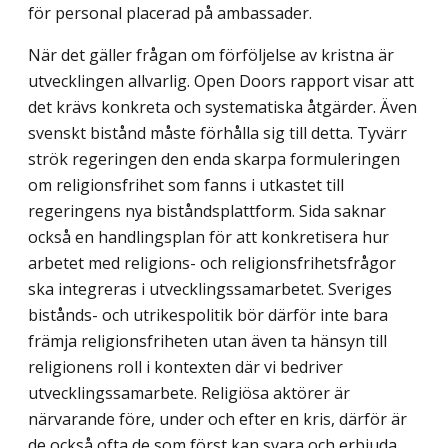
för personal placerad på ambassader.
När det gäller frågan om förföljelse av kristna är
utvecklingen allvarlig. Open Doors rapport visar att
det krävs konkreta och systematiska åtgärder. Även
svenskt bistånd måste förhålla sig till detta. Tyvärr
strök regeringen den enda skarpa formuleringen
om religionsfrihet som fanns i utkastet till
regeringens nya biståndsplattform. Sida saknar
också en handlingsplan för att konkretisera hur
arbetet med religions- och religionsfri­hetsfrågor
ska integreras i utvecklingssamarbetet. Sveriges
bistånds- och utrikespolitik bör därför inte bara
främja religionsfriheten utan även ta hänsyn till
religionens roll i kontexten där vi bedriver
utvecklingssamarbete. Religiösa aktörer är
närvarande före, under och efter en kris, därför är
de också ofta de som först kan svara och erbjuda