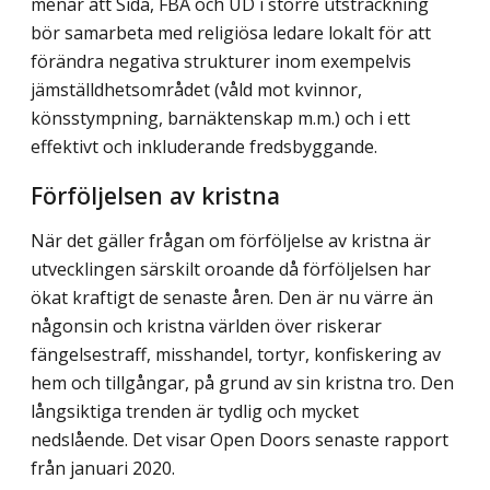
menar att Sida, FBA och UD i större utsträckning
bör sam­arbeta med religiösa ledare lokalt för att
förändra negativa strukturer inom exempelvis
jämställdhetsområdet (våld mot kvinnor,
könsstympning, barnäktenskap m.m.) och i ett
effektivt och inkluderande fredsbyggande.
Förföljelsen av kristna
När det gäller frågan om förföljelse av kristna är
utvecklingen särskilt oroande då förföl­jelsen har
ökat kraftigt de senaste åren. Den är nu värre än
någonsin och kristna världen över riskerar
fängelsestraff, misshandel, tortyr, konfiskering av
hem och tillgångar, på grund av sin kristna tro. Den
långsiktiga trenden är tydlig och mycket
nedslående. Det visar Open Doors senaste rapport
från januari 2020.