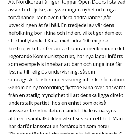
Att Nordkorea i år igen toppar Open Doors lista vad
avser förföljelse, är tyvärr ingen nyhet och föga
förvånande. Men även i flera andra länder går
utvecklingen åt fel håll. En tredjedel av världens
befolkning bor i Kina och Indien, vilket ger dem ett
stort inflyt­ande. I Kina, med cirka 100 miljoner
kristna, vilket är fler än vad som är medlemmar i det
regerande Kommunistpartiet, har nya lagar införts
som exempelvis innebär att barn och unga inte får
lyssna till religiös undervisning, såsom
söndagsskola eller undervis­ning inför konfirmation.
Genom en ny förordning flyttade Kina över ansvaret
från en statlig myndighet till att det ska ligga direkt
underställt partiet, hos en enhet som också
ansvarar för etniciteten i landet. De kristna syns
alltmer i samhällsbilden vilket ses som ett hot. Man
har därför lanserat en femårsplan som heter