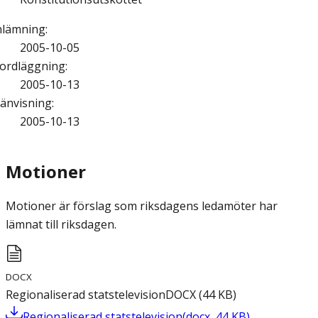
nlämning
:
2005-10-05
ordläggning
:
2005-10-13
änvisning
:
2005-10-13
Motioner
Motioner är förslag som riksdagens ledamöter har
lämnat till riksdagen.
DOCX
Regionaliserad statstelevision
DOCX
(
44
KB
)
Regionaliserad statstelevision
(
docx
,
44
KB
)