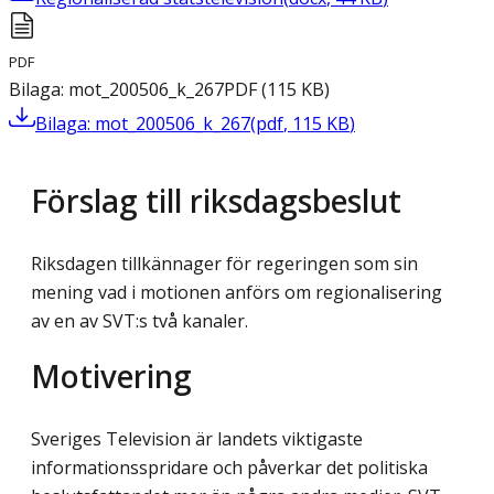
PDF
Bilaga: mot_200506_k_267
PDF
(
115
KB
)
Bilaga: mot_200506_k_267
(
pdf
,
115
KB
)
Förslag till riksdagsbeslut
Riksdagen tillkännager för regeringen som sin
mening vad i motionen anförs om regionalisering
av en av SVT:s två kanaler.
Motivering
Sveriges Television är landets viktigaste
informationsspridare och påverkar det politiska