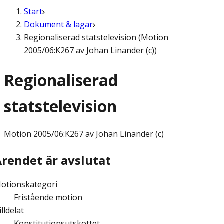
Start
Dokument & lagar
Regionaliserad statstelevision (Motion
2005/06:K267 av Johan Linander (c))
Regionaliserad
statstelevision
Motion
2005/06:K267 av Johan Linander (c)
Ärendet är avslutat
otionskategori
Fristående motion
illdelat
Konstitutionsutskottet