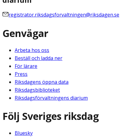
registrator.riksdagsforvaltningen@riksdagen.se
Genvägar
Arbeta hos oss
Beställ och ladda ner
För lärare
Press
Riksdagens öppna data
Riksdagsbiblioteket
Riksdagsförvaltningens diarium
Följ Sveriges riksdag
Bluesky