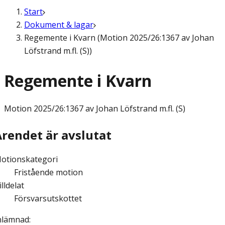
Start
Dokument & lagar
Regemente i Kvarn (Motion 2025/26:1367 av Johan
Löfstrand m.fl. (S))
Regemente i Kvarn
Motion
2025/26:1367 av Johan Löfstrand m.fl. (S)
Ärendet är avslutat
otionskategori
Fristående motion
illdelat
Försvarsutskottet
nlämnad
: