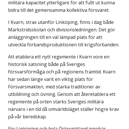
militära kapacitet ytterligare för att fullt ut kunna
bidra till det gemensamma kollektiva försvaret.
I Kvarn, strax utanför Linköping, finns i dag både
Markstridsskolan och divisions­ledningen. Det gör
anläggningen till en väl lämpad plats för att
utveckla förbands­produktionen till krigsförbanden.
Att etablera ett nytt regemente i Kvarn vore en
historisk satsning både på Sveriges
försvarsförmåga och på regionens framtid. Kvarn
har sedan länge varit en viktig plats för
Försvarsmakten, med starka traditioner av
utbildning och övning. Genom att åter­etablera ett
regemente på orten stärks Sveriges militära
närvaro i en tid då omvärldsläget ställer högre krav
på vår beredskap.
För Linköping och hela Östergötland innebär