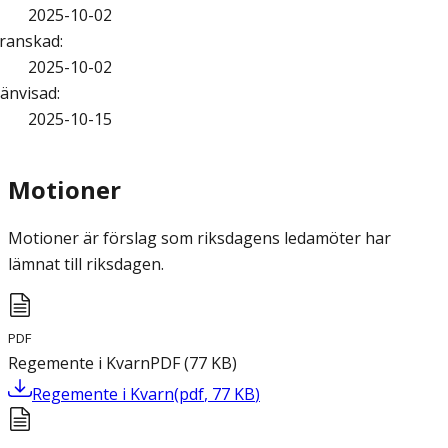
2025-10-02
ranskad
:
2025-10-02
änvisad
:
2025-10-15
Motioner
Motioner är förslag som riksdagens ledamöter har
lämnat till riksdagen.
PDF
Regemente i Kvarn
PDF
(
77
KB
)
Regemente i Kvarn
(
pdf
,
77
KB
)