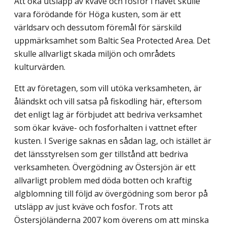
Att öka utsläpp av kväve och fosfor i havet skulle
vara förödande för Höga kusten, som är ett
världsarv och dessutom föremål för särskild
uppmärksamhet som Baltic Sea Protected Area. Det
skulle allvarligt skada miljön och områdets
kulturvärden.
Ett av företagen, som vill utöka verksamheten, är
åländskt och vill satsa på fiskodling här, eftersom
det enligt lag är förbjudet att bedriva verksamhet
som ökar kväve- och fosforhalten i vattnet efter
kusten. I Sverige saknas en sådan lag, och istället är
det länsstyrelsen som ger tillstånd att bedriva
verksamheten. Övergödning av Östersjön är ett
allvarligt problem med döda botten och kraftig
algblomning till följd av övergödning som beror på
utsläpp av just kväve och fosfor. Trots att
Östersjöländerna 2007 kom överens om att minska