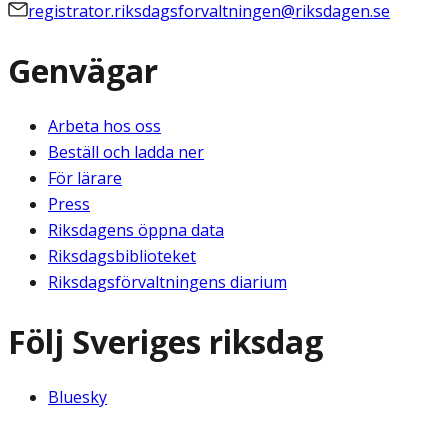
registrator.riksdagsforvaltningen@riksdagen.se
Genvägar
Arbeta hos oss
Beställ och ladda ner
För lärare
Press
Riksdagens öppna data
Riksdagsbiblioteket
Riksdagsförvaltningens diarium
Följ Sveriges riksdag
Bluesky