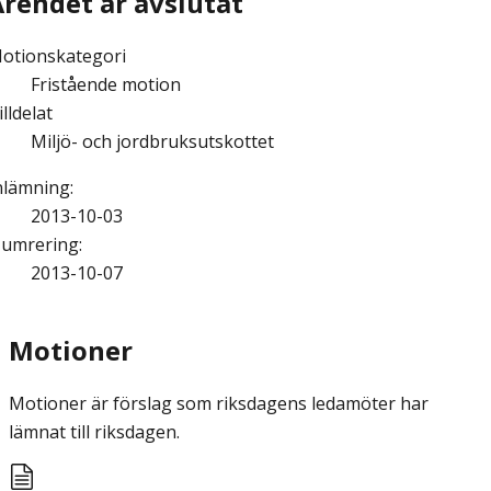
Ärendet är avslutat
otionskategori
Fristående motion
illdelat
Miljö- och jordbruksutskottet
nlämning
:
2013-10-03
umrering
:
2013-10-07
Motioner
Motioner är förslag som riksdagens ledamöter har
lämnat till riksdagen.