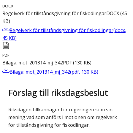
DOCX
Regelverk för tillståndsgivning för fiskodlingar
DOCX
(
45
KB
)
Regelverk för tillståndsgivning för fiskodlingar
(
docx
,
45
KB
)
PDF
Bilaga: mot_201314_mj_342
PDF
(
130
KB
)
Bilaga: mot_201314_mj_342
(
pdf
,
130
KB
)
Förslag till riksdagsbeslut
Riksdagen tillkännager för regeringen som sin
mening vad som anförs i motionen om regelverk
för tillståndsgivning för fiskodlingar.