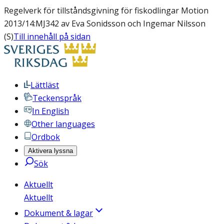
Regelverk för tillståndsgivning för fiskodlingar Motion
2013/14:MJ342 av Eva Sonidsson och Ingemar Nilsson
(S)
Till innehåll på sidan
Lättläst
Teckenspråk
In English
Other languages
Ordbok
Aktivera lyssna
Sök
Aktuellt
Aktuellt
Dokument & lagar