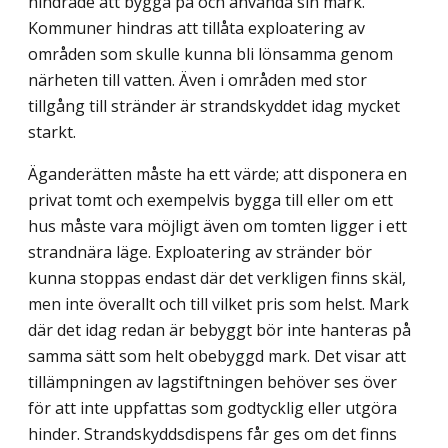
hindrade att bygga på och använda sin mark.
Kommuner hindras att tillåta exploatering av
områden som skulle kunna bli lönsamma genom
närheten till vatten. Även i områden med stor
tillgång till stränder är strandskyddet idag mycket
starkt.
Äganderätten måste ha ett värde; att disponera en
privat tomt och exempelvis bygga till eller om ett
hus måste vara möjligt även om tomten ligger i ett
strandnära läge. Exploatering av stränder bör
kunna stoppas endast där det verkligen finns skäl,
men inte överallt och till vilket pris som helst. Mark
där det idag redan är bebyggt bör inte han­teras på
samma sätt som helt obebyggd mark. Det visar att
tillämpningen av lagstift­ningen behöver ses över
för att inte uppfattas som godtycklig eller utgöra
hinder. Strandskyddsdispens får ges om det finns