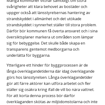
Många kommuner vittnar samtidigt om stora
svårigheter att klara behovet av bostäder och
uppger också att länsstyrelsernas hantering av
strandskyddet i allmänhet och det utökade
strandskyddet i synnerhet ställer till stora problem.
Därför bör kommunen få överta ansvaret och i sina
översiktsplaner markera ut områden som lämpar
sig för bebyggelse. Det skulle både skapa en
transparens gentemot medborgarna och
underlätta för byggarna.
Ytterligare ett hinder för byggprocessen är de
långa överklagandetiderna där idag överklagande
görs hos länsstyrelsen. Långa överklagandetider
gör att färre aktörer kan utföra arbetet och fler
ställer sig osäkra kring ifall de vill bo nära vattnet.
För att korta denna process bör därför
överklaganden skötas av miljödomstolarna och inte