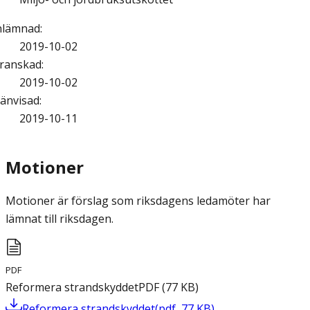
nlämnad
:
2019-10-02
ranskad
:
2019-10-02
änvisad
:
2019-10-11
Motioner
Motioner är förslag som riksdagens ledamöter har
lämnat till riksdagen.
PDF
Reformera strandskyddet
PDF
(
77
KB
)
Reformera strandskyddet
(
pdf
,
77
KB
)