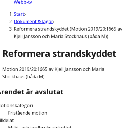
Webb-tv
Start
Dokument & lagar
Reformera strandskyddet (Motion 2019/20:1665 av
Kjell Jansson och Maria Stockhaus (båda M))
Reformera strandskyddet
Motion
2019/20:1665 av Kjell Jansson och Maria
Stockhaus (båda M)
Ärendet är avslutat
otionskategori
Fristående motion
illdelat
Miljö- och jordbruksutskottet