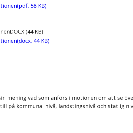
ationen
(
pdf
,
58
KB
)
onen
DOCX
(
44
KB
)
ationen
(
docx
,
44
KB
)
sin mening vad som anförs i motionen om att se öv
ill på kommunal nivå, landstingsnivå och statlig niv