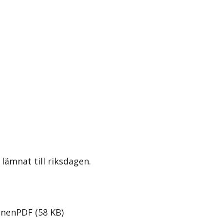
lämnat till riksdagen.
onen
PDF
(
58
KB
)