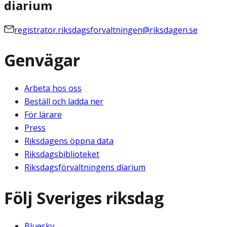
diarium
registrator.riksdagsforvaltningen@riksdagen.se
Genvägar
Arbeta hos oss
Beställ och ladda ner
För lärare
Press
Riksdagens öppna data
Riksdagsbiblioteket
Riksdagsförvaltningens diarium
Följ Sveriges riksdag
Bluesky