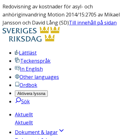
Redovisning av kostnader för asyl- och
anhöriginvandring Motion 2014/15:2705 av Mikael
Jansson och David Lång (SD)
Till innehåll på sidan
Lättläst
Teckenspråk
In English
Other languages
Ordbok
Aktivera lyssna
Sök
Aktuellt
Aktuellt
Dokument & lagar