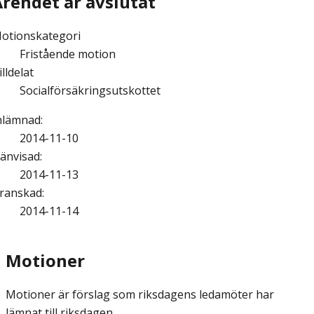
Ärendet är avslutat
otionskategori
Fristående motion
illdelat
Socialförsäkringsutskottet
nlämnad
:
2014-11-10
änvisad
:
2014-11-13
ranskad
:
2014-11-14
Motioner
Motioner är förslag som riksdagens ledamöter har
lämnat till riksdagen.