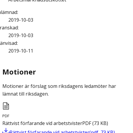
nlämnad
:
2019-10-03
ranskad
:
2019-10-03
änvisad
:
2019-10-11
Motioner
Motioner är förslag som riksdagens ledamöter har
lämnat till riksdagen.
PDF
Rättvist förfarande vid arbetstvister
PDF
(
73
KB
)
Rättvist förfarande vid arbetstvister
(
pdf
,
73
KB
)