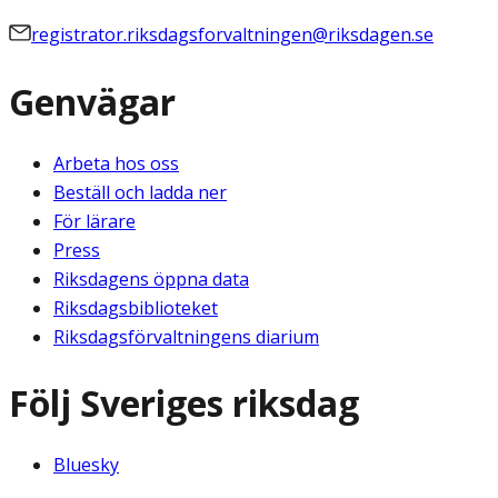
registrator.riksdagsforvaltningen@riksdagen.se
Genvägar
Arbeta hos oss
Beställ och ladda ner
För lärare
Press
Riksdagens öppna data
Riksdagsbiblioteket
Riksdagsförvaltningens diarium
Följ Sveriges riksdag
Bluesky