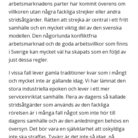
arbetsmarknadens parter har kommit överens om
villkoren utan några fackliga strejker eller andra
stridsåtgärder. Rätten att strejka är central i ett fritt
samhälle och en mycket viktig del av den svenska
modellen. Den någorlunda konfliktfria
arbetsmarknad och de goda arbetsvillkor som finns
i Sverige kan mycket väl ha skapats som en följd av
just dessa regler.
I vissa fall lever gamla traditioner kvar som i mångt
och mycket inte är gällande idag. Vi har lämnat den
stora industriella epoken och lever i ett mer
serviceinriktat samhälle. Flera av dagens så kallade
stridsåtgärder som används av den fackliga
rörelsen är i många fall något som inte hör till
dagens samhälle och av den anledningen behövs en
översyn. Det bör vara en självklarhet att oskyldiga
inte ska straffas. Tyvärr är det inte så idag, på