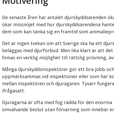
Motivering
De senaste åren har antalet djurskyddsärenden ökat
ökar missnöjet med hur djurskyddsärendena hanter
dem som kan tänka sig en framtid som animaliepr
Det är ingen tvekan om att Sverige ska ha ett djur
beläggas med djurförbud. Men lika klart är att det
finnas en verklig möjlighet till rättslig prövning, ä
Många djurskyddsinspektörer gör ett bra jobb oc
uppmärksammas vid inspektioner eller som har kom
mellan inspektören och djurägaren. Tyvärr fungerar 
ifrågasatt.
Djurägarna är ofta med fog rädda för den enorma
omvälvande beslut utan förvarning som innebär en