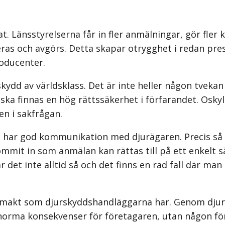
. Länsstyrelserna får in fler anmälningar, gör fler 
as och avgörs. Detta skapar otrygghet i redan pres
oducenter.
skydd av världsklass. Det är inte heller någon tveka
 ska finnas en hög rättssäkerhet i förfarandet. Osky
ven i sakfrågan.
h har god kommunikation med djurägaren. Precis s
mit in som anmälan kan rättas till på ett enkelt s
det inte alltid så och det finns en rad fall där man
 makt som djurskyddshandläggarna har. Genom djur
orma konsekvenser för företagaren, utan någon för