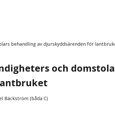
ars behandling av djurskyddsärenden för lantbruke
ndigheters och domstola
lantbruket
el Bäckström (båda C)