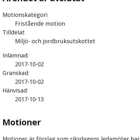
Motionskategori
Fristående motion
Tilldelat
Miljö- och jordbruksutskottet
Inlämnad
:
2017-10-02
Granskad
:
2017-10-02
Hänvisad
:
2017-10-13
Motioner
Motioner är förslag som riksdagens ledamöter har 