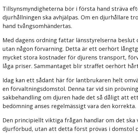
Tillsynsmyndigheterna bör i första hand sträva efte
djurhållningen ska avhjälpas. Om en djurhållare tro
hand tvångsomhändertas.
Med dagens ordning fattar länsstyrelserna beslut o
utan någon förvarning. Detta är ett oerhört långt
mycket stora kostnader för djurens transport, förv
låga priser. Sammantaget blir straffet oerhört hå
Idag kan ett sådant här för lantbrukaren helt om
en förvaltningsdomstol. Denna tar vid sin prövning 
sakbehandling om djuren hade det så dåligt att et
bedömning anses regelmässigt vara den korrekta.
Den principiellt viktiga frågan handlar om det ska
djurförbud, utan att detta först prövas i domstol d