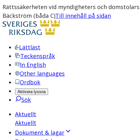
Rättssäkerheten vid myndigheters och domstolars 
Bäckström (båda C)
Till innehåll på sidan
Lättläst
Teckenspråk
In English
Other languages
Ordbok
Aktivera lyssna
Sök
Aktuellt
Aktuellt
Dokument & lagar