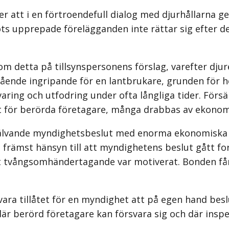
r att i en förtroendefull dialog med djurhållarna g
ts upprepade förelägganden inte rättar sig efter dem 
m detta på tillsynspersonens förslag, varefter djur
gående ingripande för en lantbrukare, grunden för 
aring och utfodring under ofta långliga tider. Försä
rt för berörda företagare, många drabbas av ekonom
välvande myndighetsbeslut med enorma ekonomiska ko
främst hänsyn till att myndighetens beslut gått forme
t tvångsomhändertagande var motiverat. Bonden får 
 vara tillåtet för en myndighet att på egen hand bes
är berörd företagare kan försvara sig och där inspek