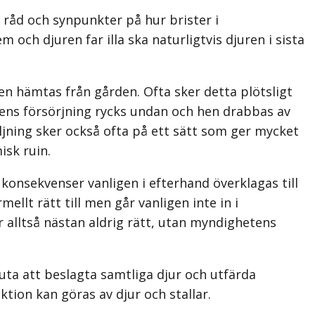
e råd och synpunkter på hur brister i
och djuren far illa ska naturligtvis djuren i sista
en hämtas från gården. Ofta sker detta plötsligt
hens försörjning rycks undan och hen drabbas av
ljning sker också ofta på ett sätt som ger mycket
isk ruin.
nsekvenser vanligen i efterhand överklagas till
llt rätt till men går vanligen inte in i
alltså nästan aldrig rätt, utan myndighetens
luta att beslagta samtliga djur och utfärda
tion kan göras av djur och stallar.