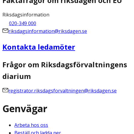
Faktafrågor om riksdagen och EU
Riksdagsinformation
020-349 000
riksdagsinformation@riksdagen.se
Kontakta ledamöter
Frågor om Riksdagsförvaltningens
diarium
registrator.riksdagsforvaltningen@riksdagen.se
Genvägar
Arbeta hos oss
Beställ och ladda ner