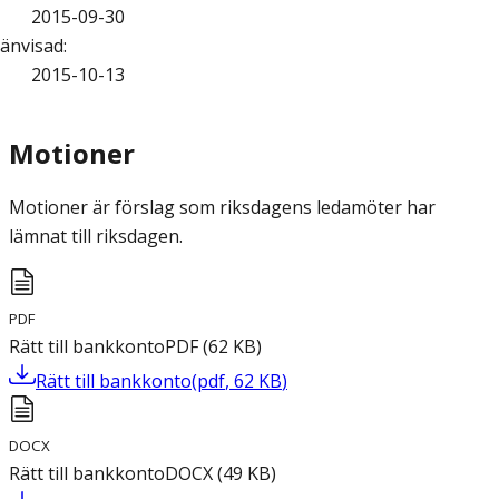
2015-09-30
änvisad
:
2015-10-13
Motioner
Motioner är förslag som riksdagens ledamöter har
lämnat till riksdagen.
PDF
Rätt till bankkonto
PDF
(
62
KB
)
Rätt till bankkonto
(
pdf
,
62
KB
)
DOCX
Rätt till bankkonto
DOCX
(
49
KB
)