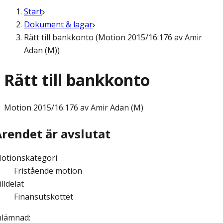
Start
Dokument & lagar
Rätt till bankkonto (Motion 2015/16:176 av Amir
Adan (M))
Rätt till bankkonto
Motion
2015/16:176 av Amir Adan (M)
Ärendet är avslutat
otionskategori
Fristående motion
illdelat
Finansutskottet
nlämnad
: