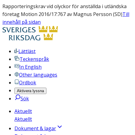
Rapporteringskrav vid olyckor för anställda i utländska
företag Motion 2016/17:767 av Magnus Persson (SD)
Till
innehåll på sidan
Lättläst
Teckenspråk
In English
Other languages
Ordbok
Aktivera lyssna
Sök
Aktuellt
Aktuellt
Dokument & lagar