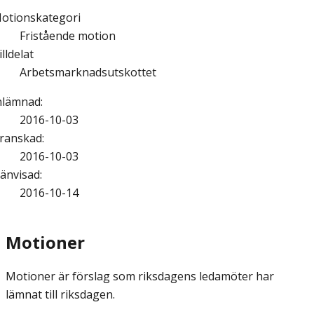
otionskategori
Fristående motion
illdelat
Arbetsmarknadsutskottet
nlämnad
:
2016-10-03
ranskad
:
2016-10-03
änvisad
:
2016-10-14
Motioner
Motioner är förslag som riksdagens ledamöter har
lämnat till riksdagen.