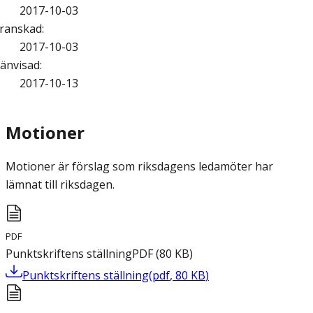
2017-10-03
ranskad
:
2017-10-03
änvisad
:
2017-10-13
Motioner
Motioner är förslag som riksdagens ledamöter har
lämnat till riksdagen.
PDF
Punktskriftens ställning
PDF
(
80
KB
)
Punktskriftens ställning
(
pdf
,
80
KB
)