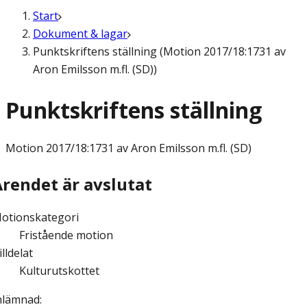
Start
Dokument & lagar
Punktskriftens ställning (Motion 2017/18:1731 av
Aron Emilsson m.fl. (SD))
Punktskriftens ställning
Motion
2017/18:1731 av Aron Emilsson m.fl. (SD)
Ärendet är avslutat
otionskategori
Fristående motion
illdelat
Kulturutskottet
nlämnad
: