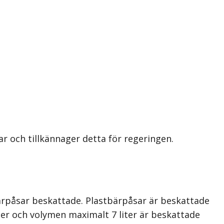
r och tillkännager detta för regeringen.
bärpåsar beskattade. Plastbärpåsar är beskattade
r och voly­men maximalt 7 liter är beskattade