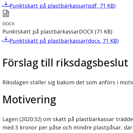
Punktskatt på plastbärkassar
(
pdf
,
71
KB
)
DOCX
Punktskatt på plastbärkassar
DOCX
(
71
KB
)
Punktskatt på plastbärkassar
(
docx
,
71
KB
)
Förslag till riksdagsbeslut
Riksdagen ställer sig bakom det som anförs i moti
Motivering
Lagen (2020:32) om skatt på plastbärkassar trädde
med 3 kronor per påse och mindre plastpåsar, där