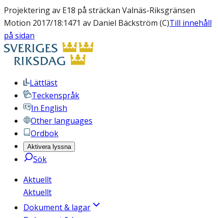
Projektering av E18 på sträckan Valnäs-Riksgränsen
Motion 2017/18:1471 av Daniel Bäckström (C)
Till innehåll
på sidan
Lättläst
Teckenspråk
In English
Other languages
Ordbok
Aktivera lyssna
Sök
Aktuellt
Aktuellt
Dokument & lagar