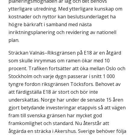
planeringsmognaden är låg och det behövs
ytterligare utredning. Med ytterligare kunskap om
kostnader och nyttor kan beslutsunderlaget ha
högre bärkraft i samband med nästa
inriktningsplanering och revidering av nationell
plan.
Sträckan Valnäs–Riksgränsen på E18 är en åtgärd
som skulle inrymmas om ramen ökar med 10
procent. Trafiken fortsätter att öka mellan Oslo och
Stockholm och varje dygn passerar i snitt 1 000
tyngre fordon riksgränsen Töcksfors. Behovet av
att färdigställa E18 är stort och bör inte
underskattas. Norge har under de senaste 15 åren
gjort betydande investeringar etappvis så att vägen
fram till svenska gränsen har mycket god
framkomlighet och standard. Nu återstår att
åtgärda en sträcka i Akershus. Sverige behöver följa