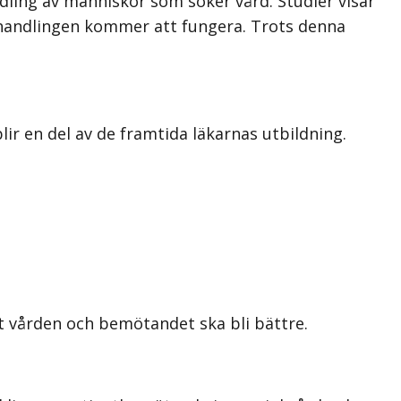
ling av människor som söker vård. Studier visar
ehandlingen kommer att fungera. Trots denna
ir en del av de framtida läkarnas utbildning.
tt vården och bemötandet ska bli bättre.