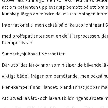
Utöver att kunna göra en korrekt medicinsk bedömn
att om patienten upplever sig bemött på ett bra 
kunskap läggs en mindre del av utbildningen inom
Internationellt, men också på olika utbildningar i
med proffspatienter som en del i lärprocessen, där
Exempelvis vid
Sunderbysjukhus i Norrbotten.
Där utbildas lärkvinnor som hjälper de blivande lä
viktigt både i frågan om bemötande, men också h
Fler exempel finns i landet, bland annat jobbar ma
Att utveckla vård- och läkarutbildningens arbet