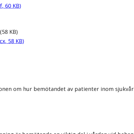
f
,
60
KB
)
(
58
KB
)
cx
,
58
KB
)
ionen om hur bemötandet av patienter inom sjukvård