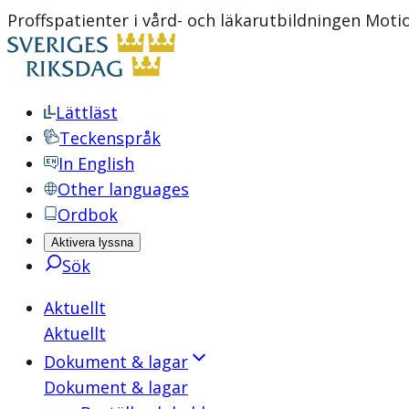
Proffspatienter i vård- och läkarutbildningen Moti
Lättläst
Teckenspråk
In English
Other languages
Ordbok
Aktivera lyssna
Sök
Aktuellt
Aktuellt
Dokument & lagar
Dokument & lagar