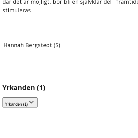
där det är möjligt, bör bli en självklar del i fra
stimuleras.
Hannah Bergstedt (S)
Yrkanden (1)
Yrkanden (1)