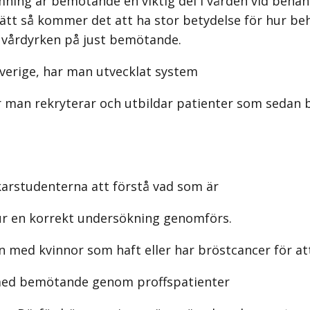
ing är bemötande en viktig del i vården vid behand
sätt så kommer det att ha stor betydelse för hur b
 vårdyrken på just bemötande.
 Sverige, har man utvecklat system
 man rekryterar och utbildar patienter som sedan bl
karstudenterna att förstå vad som är
ur en korrekt undersökning genomförs.
n med kvinnor som haft eller har bröstcancer för a
e med bemötande genom proffspatienter