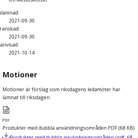
nlämnad
:
2021-09-30
ranskad
:
2021-09-30
änvisad
:
2021-10-14
Motioner
Motioner är förslag som riksdagens ledamöter har
lämnat till riksdagen.
PDF
Produkter med dubbla användningsområden
PDF
(
68
KB
)
Produkter med dubbla användningsområden
(
pdf
,
68