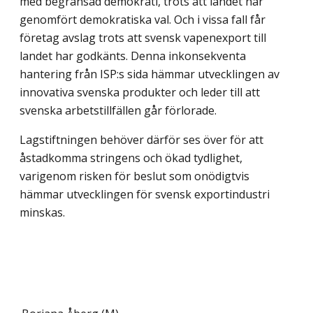
med begränsad demokrati, trots att landet har
genomfört demokratiska val. Och i vissa fall får
företag avslag trots att svensk vapenexport till
landet har god­känts. Denna inkonsekventa
hantering från ISP:s sida hämmar utvecklingen av
innova­tiva svenska produkter och leder till att
svenska arbetstillfällen går förlorade.
Lagstiftningen behöver därför ses över för att
åstadkomma stringens och ökad tyd­lighet,
varigenom risken för beslut som onödigtvis
hämmar utvecklingen för svensk exportindustri
minskas.