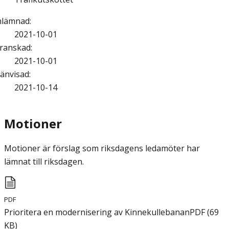
nlämnad
:
2021-10-01
ranskad
:
2021-10-01
änvisad
:
2021-10-14
Motioner
Motioner är förslag som riksdagens ledamöter har
lämnat till riksdagen.
PDF
Prioritera en modernisering av Kinnekullebanan
PDF
(
69
KB
)