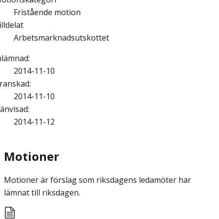
Fristående motion
illdelat
Arbetsmarknadsutskottet
nlämnad
:
2014-11-10
ranskad
:
2014-11-10
änvisad
:
2014-11-12
Motioner
Motioner är förslag som riksdagens ledamöter har
lämnat till riksdagen.