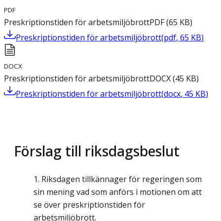
PDF
Preskriptionstiden för arbetsmiljöbrott
PDF
(
65
KB
)
Preskriptionstiden för arbetsmiljöbrott
(
pdf
,
65
KB
)
DOCX
Preskriptionstiden för arbetsmiljöbrott
DOCX
(
45
KB
)
Preskriptionstiden för arbetsmiljöbrott
(
docx
,
45
KB
)
Förslag till riksdagsbeslut
Riksdagen tillkännager för regeringen som
sin mening vad som anförs i motionen om att
se över preskriptionstiden för
arbetsmiljöbrott.