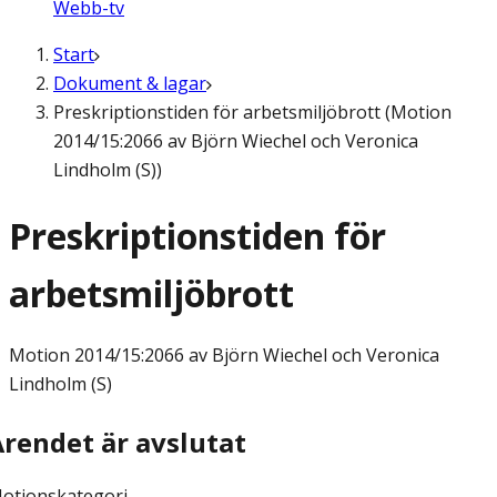
Webb-tv
Start
Dokument & lagar
Preskriptionstiden för arbetsmiljöbrott (Motion
2014/15:2066 av Björn Wiechel och Veronica
Lindholm (S))
Preskriptionstiden för
arbetsmiljöbrott
Motion
2014/15:2066 av Björn Wiechel och Veronica
Lindholm (S)
Ärendet är avslutat
otionskategori