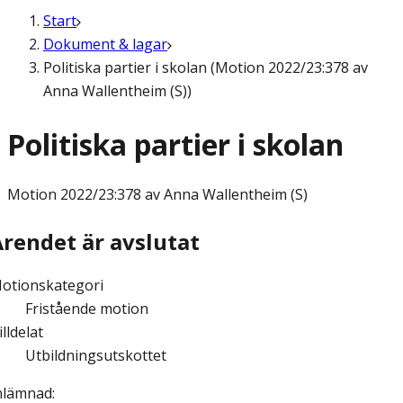
Start
Dokument & lagar
Politiska partier i skolan (Motion 2022/23:378 av
Anna Wallentheim (S))
Politiska partier i skolan
Motion
2022/23:378 av Anna Wallentheim (S)
Ärendet är avslutat
otionskategori
Fristående motion
illdelat
Utbildningsutskottet
nlämnad
: