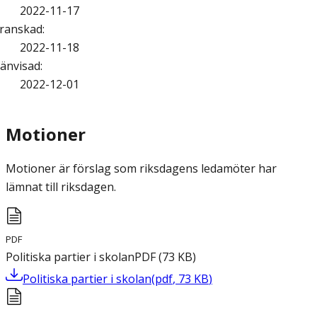
2022-11-17
ranskad
:
2022-11-18
änvisad
:
2022-12-01
Motioner
Motioner är förslag som riksdagens ledamöter har
lämnat till riksdagen.
PDF
Politiska partier i skolan
PDF
(
73
KB
)
Politiska partier i skolan
(
pdf
,
73
KB
)