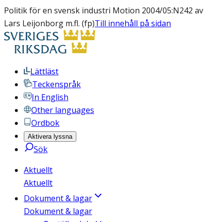
Politik för en svensk industri Motion 2004/05:N242 av
Lars Leijonborg m.fl. (fp)
Till innehåll på sidan
Lättläst
Teckenspråk
In English
Other languages
Ordbok
Aktivera lyssna
Sök
Aktuellt
Aktuellt
Dokument & lagar
Dokument & lagar