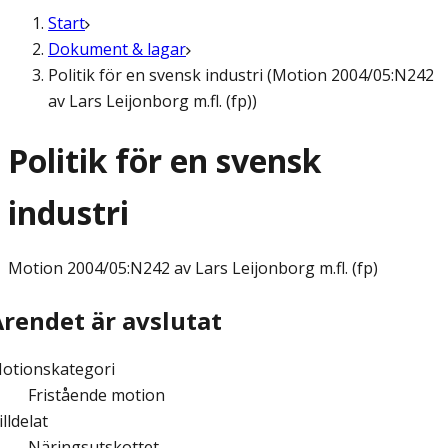
Start
Dokument & lagar
Politik för en svensk industri (Motion 2004/05:N242
av Lars Leijonborg m.fl. (fp))
Politik för en svensk
industri
Motion
2004/05:N242 av Lars Leijonborg m.fl. (fp)
Ärendet är avslutat
otionskategori
Fristående motion
illdelat
Näringsutskottet