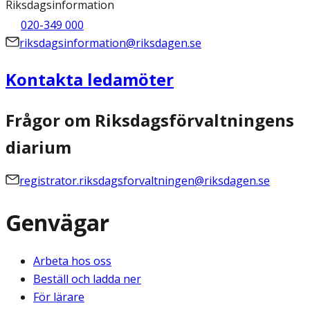
Riksdagsinformation
020-349 000
riksdagsinformation@riksdagen.se
Kontakta ledamöter
Frågor om Riksdagsförvaltningens
diarium
registrator.riksdagsforvaltningen@riksdagen.se
Genvägar
Arbeta hos oss
Beställ och ladda ner
För lärare