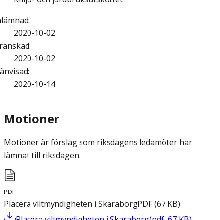
nlämnad
:
2020-10-02
ranskad
:
2020-10-02
änvisad
:
2020-10-14
Motioner
Motioner är förslag som riksdagens ledamöter har
lämnat till riksdagen.
PDF
Placera viltmyndigheten i Skaraborg
PDF
(
67
KB
)
Placera viltmyndigheten i Skaraborg
(
pdf
,
67
KB
)