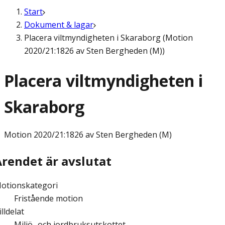
Start
Dokument & lagar
Placera viltmyndigheten i Skaraborg (Motion
2020/21:1826 av Sten Bergheden (M))
Placera viltmyndigheten i
Skaraborg
Motion
2020/21:1826 av Sten Bergheden (M)
Ärendet är avslutat
otionskategori
Fristående motion
illdelat
Miljö- och jordbruksutskottet