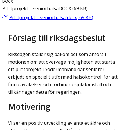
DOCX
Pilotprojekt – seniorhälsa
DOCX
(
69
KB
)
Pilotprojekt – seniorhälsa
(
docx
,
69
KB
)
Förslag till riksdagsbeslut
Riksdagen ställer sig bakom det som anförs i
motionen om att överväga möjligheten att starta
ett pilotprojekt i Södermanland där seniorer
erbjuds en speciellt utformad hälso­kontroll för att
finna avvikelser och förhindra sjukdomsfall och
tillkännager detta för regeringen.
Motivering
Vi ser en positiv utveckling av antalet äldre och