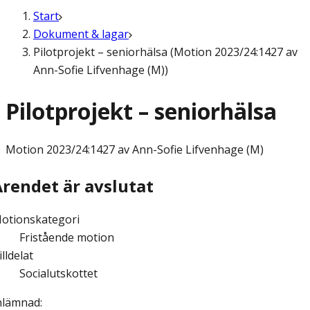
Start
Dokument & lagar
Pilotprojekt – seniorhälsa (Motion 2023/24:1427 av
Ann-Sofie Lifvenhage (M))
Pilotprojekt – seniorhälsa
Motion
2023/24:1427 av Ann-Sofie Lifvenhage (M)
Ärendet är avslutat
otionskategori
Fristående motion
illdelat
Socialutskottet
nlämnad
: