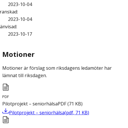
2023-10-04
ranskad
:
2023-10-04
änvisad
:
2023-10-17
Motioner
Motioner är förslag som riksdagens ledamöter har
lämnat till riksdagen.
PDF
Pilotprojekt – seniorhälsa
PDF
(
71
KB
)
Pilotprojekt – seniorhälsa
(
pdf
,
71
KB
)