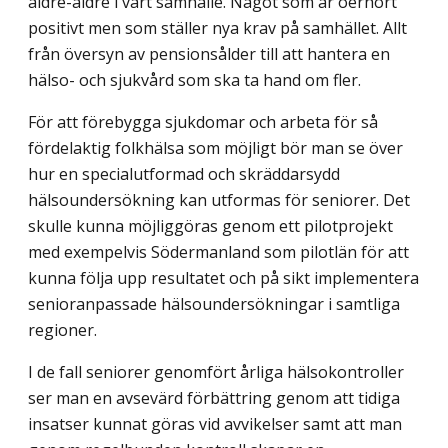
äldre-äldre i vårt samhälle. Något som är oerhört
positivt men som ställer nya krav på samhället. Allt
från översyn av pensions­ålder till att hantera en
hälso- och sjukvård som ska ta hand om fler.
För att förebygga sjukdomar och arbeta för så
fördelaktig folkhälsa som möjligt bör man se över
hur en specialutformad och skräddarsydd
hälsoundersökning kan utformas för seniorer. Det
skulle kunna möjliggöras genom ett pilotprojekt
med exempelvis Södermanland som pilotlän för att
kunna följa upp resultatet och på sikt implementera
senioranpassade hälsoundersökningar i samtliga
regioner.
I de fall seniorer genomfört årliga hälsokontroller
ser man en avsevärd förbättring genom att tidiga
insatser kunnat göras vid avvikelser samt att man