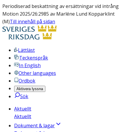
Periodiserad beskattning av ersättningar vid intrång
Motion 2025/26:2985 av Marléne Lund Kopparklint
(M)
Till innehåll på sidan
Lättläst
Teckenspråk
In English
Other languages
Ordbok
Aktivera lyssna
Sök
Aktuellt
Aktuellt
Dokument & lagar