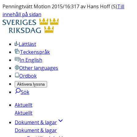
Penningtvätt Motion 2015/16:317 av Hans Hoff (S)
Till
innehåll på sidan
Lättläst
Teckenspråk
In English
Other languages
Ordbok
Aktivera lyssna
Sök
Aktuellt
Aktuellt
Dokument & lagar
Dokument & lagar