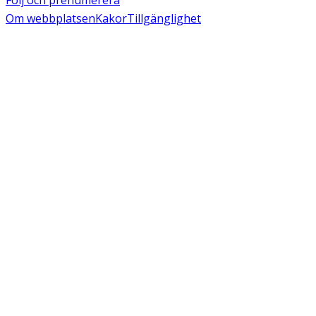
Följ och prenumerera
Om webbplatsen
Kakor
Tillgänglighet