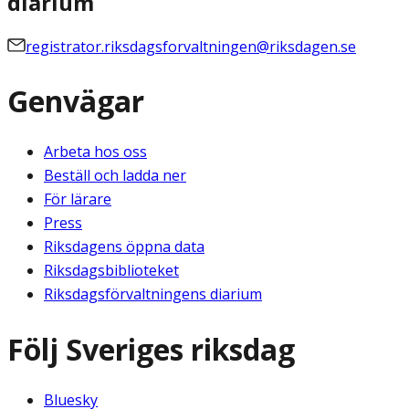
diarium
registrator.riksdagsforvaltningen@riksdagen.se
Genvägar
Arbeta hos oss
Beställ och ladda ner
För lärare
Press
Riksdagens öppna data
Riksdagsbiblioteket
Riksdagsförvaltningens diarium
Följ Sveriges riksdag
Bluesky