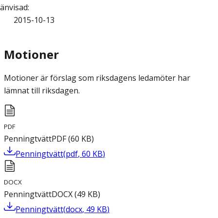
änvisad
:
2015-10-13
Motioner
Motioner är förslag som riksdagens ledamöter har
lämnat till riksdagen.
PDF
Penningtvätt
PDF
(
60
KB
)
Penningtvätt
(
pdf
,
60
KB
)
DOCX
Penningtvätt
DOCX
(
49
KB
)
Penningtvätt
(
docx
,
49
KB
)