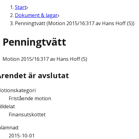
Start
Dokument & lagar
Penningtvätt (Motion 2015/16:317 av Hans Hoff (S))
Penningtvätt
Motion
2015/16:317 av Hans Hoff (S)
Ärendet är avslutat
otionskategori
Fristående motion
illdelat
Finansutskottet
nlämnad
:
2015-10-01