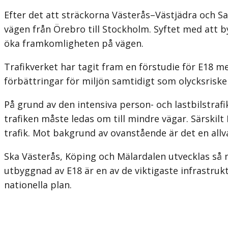
Efter det att sträckorna Västerås–Västjädra och S
vägen från Örebro till Stockholm. Syftet med att b
öka framkomligheten på vägen.
Trafikverket har tagit fram en förstudie för E18 m
förbättringar för miljön samtidigt som olycksriske
På grund av den intensiva person- och lastbilstrafi
trafiken måste ledas om till mindre vägar. Särskil
trafik. Mot bakgrund av ovanstående är det en allv
Ska Västerås, Köping och Mälardalen utvecklas så m
utbyggnad av E18 är en av de viktigaste infrastruk
nationella plan.