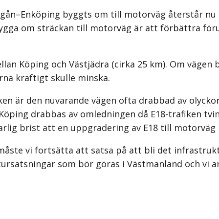
agån–Enköping byggts om till motorväg återstår nu 
ygga om sträckan till motorväg är att förbättra för
ellan Köping och Västjädra (cirka 25 km). Om vägen b
rna kraftigt skulle minska.
ken är den nuvarande vägen ofta drabbad av olyckor o
t Köping drabbas av omledningen då E18-trafiken tvi
arlig brist att en uppgradering av E18 till motorväg
åste vi fortsätta att satsa på att bli det infrastru
tursatsningar som bör göras i Västmanland och vi an