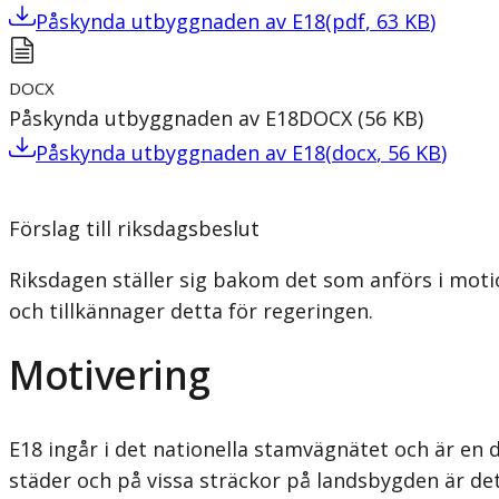
Påskynda utbyggnaden av E18
(
pdf
,
63
KB
)
DOCX
Påskynda utbyggnaden av E18
DOCX
(
56
KB
)
Påskynda utbyggnaden av E18
(
docx
,
56
KB
)
Förslag till riksdagsbeslut
Riksdagen ställer sig bakom det som anförs i mot
och tillkännager detta för regeringen.
Motivering
E18 ingår i det nationella stamvägnätet och är e
städer och på vissa sträckor på landsbygden är det