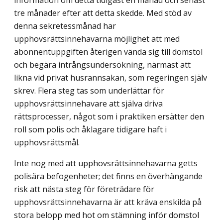
information om detta tidigast en månad och senast
tre månader efter att detta skedde. Med stöd av
denna sekretessmånad har
upphovsrättsinnehavarna möjlighet att med
abonnentuppgiften återigen vända sig till domstol
och begära intrångsundersökning, närmast att
likna vid privat husrannsakan, som regeringen själv
skrev. Flera steg tas som underlättar för
upphovsrättsinnehavare att själva driva
rättsprocesser, något som i praktiken ersätter den
roll som polis och åklagare tidigare haft i
upphovsrättsmål.
Inte nog med att upphovsrättsinnehavarna getts
polisära befogenheter; det finns en överhängande
risk att nästa steg för företrädare för
upphovsrättsinnehavarna är att kräva enskilda på
stora belopp med hot om stämning inför domstol