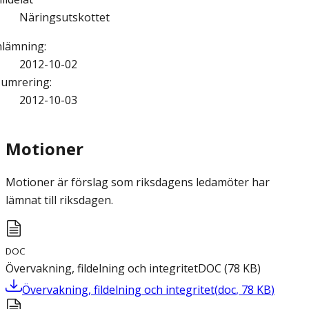
Näringsutskottet
nlämning
:
2012-10-02
umrering
:
2012-10-03
Motioner
Motioner är förslag som riksdagens ledamöter har
lämnat till riksdagen.
DOC
Övervakning, fildelning och integritet
DOC
(
78
KB
)
Övervakning, fildelning och integritet
(
doc
,
78
KB
)