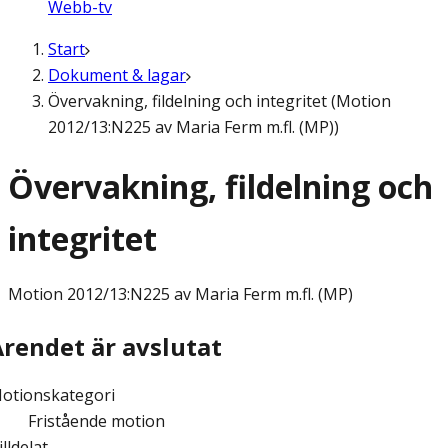
Webb-tv
Start
Dokument & lagar
Övervakning, fildelning och integritet (Motion
2012/13:N225 av Maria Ferm m.fl. (MP))
Övervakning, fildelning och
integritet
Motion
2012/13:N225 av Maria Ferm m.fl. (MP)
Ärendet är avslutat
otionskategori
Fristående motion
illdelat