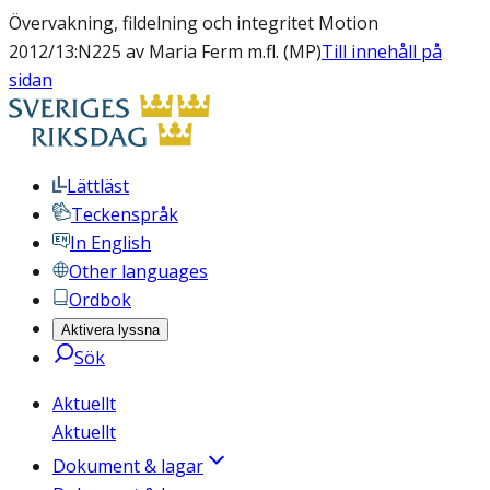
Övervakning, fildelning och integritet Motion
2012/13:N225 av Maria Ferm m.fl. (MP)
Till innehåll på
sidan
Lättläst
Teckenspråk
In English
Other languages
Ordbok
Aktivera lyssna
Sök
Aktuellt
Aktuellt
Dokument & lagar