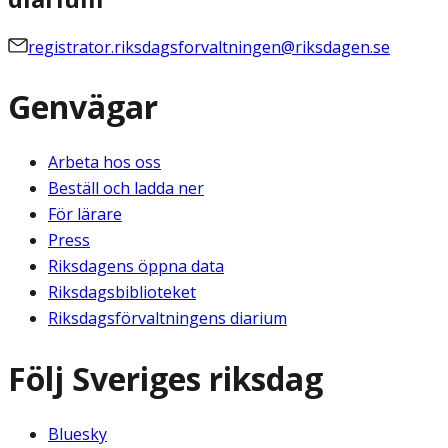
registrator.riksdagsforvaltningen@riksdagen.se
Genvägar
Arbeta hos oss
Beställ och ladda ner
För lärare
Press
Riksdagens öppna data
Riksdagsbiblioteket
Riksdagsförvaltningens diarium
Följ Sveriges riksdag
Bluesky