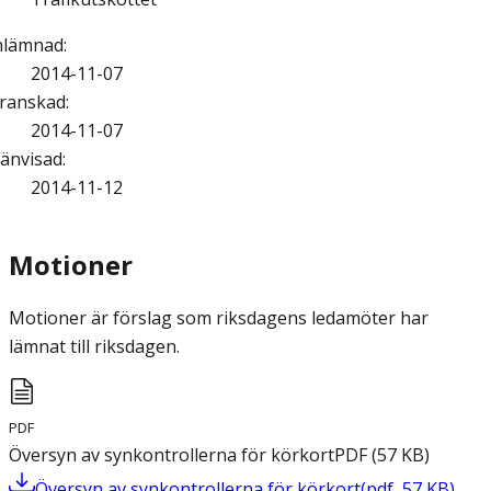
nlämnad
:
2014-11-07
ranskad
:
2014-11-07
änvisad
:
2014-11-12
Motioner
Motioner är förslag som riksdagens ledamöter har
lämnat till riksdagen.
PDF
Översyn av synkontrollerna för körkort
PDF
(
57
KB
)
Översyn av synkontrollerna för körkort
(
pdf
,
57
KB
)