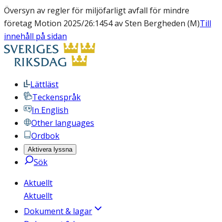
Översyn av regler för miljöfarligt avfall för mindre
företag Motion 2025/26:1454 av Sten Bergheden (M)
Till
innehåll på sidan
Lättläst
Teckenspråk
In English
Other languages
Ordbok
Aktivera lyssna
Sök
Aktuellt
Aktuellt
Dokument & lagar