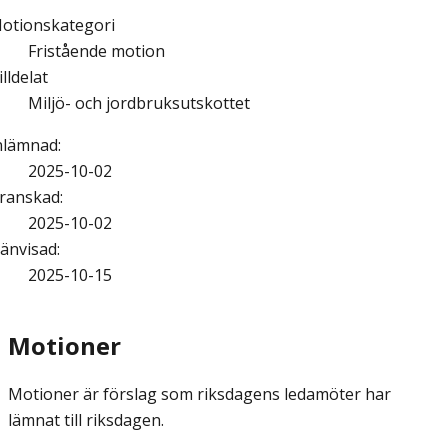
otionskategori
Fristående motion
illdelat
Miljö- och jordbruksutskottet
nlämnad
:
2025-10-02
ranskad
:
2025-10-02
änvisad
:
2025-10-15
Motioner
Motioner är förslag som riksdagens ledamöter har
lämnat till riksdagen.