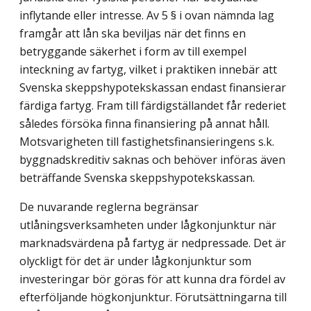
inflytande eller intresse. Av 5 § i ovan nämnda lag
framgår att lån ska beviljas när det finns en
betryggande säkerhet i form av till exempel
inteckning av fartyg, vilket i praktiken innebär att
Svenska skeppshypotekskassan endast finansierar
färdiga fartyg. Fram till färdigställandet får rederiet
således försöka finna finansiering på annat håll.
Motsvarigheten till fastighetsfinansieringens s.k.
byggnadskreditiv saknas och behöver införas även
beträffande Svenska skeppshypotekskassan.
De nuvarande reglerna begränsar
utlåningsverksamheten under lågkonjunktur när
marknadsvärdena på fartyg är nedpressade. Det är
olyckligt för det är under lågkonjunktur som
investeringar bör göras för att kunna dra fördel av
efterföljande högkonjunktur. Förutsättningarna till