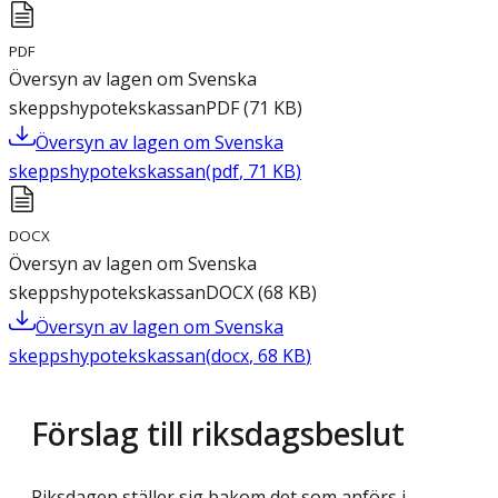
PDF
Översyn av lagen om Svenska
skeppshypotekskassan
PDF
(
71
KB
)
Översyn av lagen om Svenska
skeppshypotekskassan
(
pdf
,
71
KB
)
DOCX
Översyn av lagen om Svenska
skeppshypotekskassan
DOCX
(
68
KB
)
Översyn av lagen om Svenska
skeppshypotekskassan
(
docx
,
68
KB
)
Förslag till riksdagsbeslut
Riksdagen ställer sig bakom det som anförs i