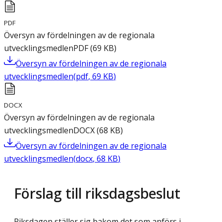
PDF
Översyn av fördelningen av de regionala
utvecklingsmedlen
PDF
(
69
KB
)
Översyn av fördelningen av de regionala
utvecklingsmedlen
(
pdf
,
69
KB
)
DOCX
Översyn av fördelningen av de regionala
utvecklingsmedlen
DOCX
(
68
KB
)
Översyn av fördelningen av de regionala
utvecklingsmedlen
(
docx
,
68
KB
)
Förslag till riksdagsbeslut
Riksdagen ställer sig bakom det som anförs i