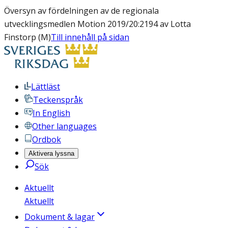
Översyn av fördelningen av de regionala
utvecklingsmedlen Motion 2019/20:2194 av Lotta
Finstorp (M)
Till innehåll på sidan
Lättläst
Teckenspråk
In English
Other languages
Ordbok
Aktivera lyssna
Sök
Aktuellt
Aktuellt
Dokument & lagar