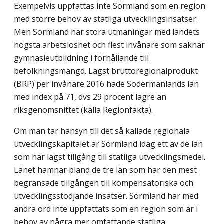
Exempelvis uppfattas inte Sörmland som en region
med större behov av statliga utvecklingsinsatser.
Men Sörmland har stora utmaningar med landets
högsta arbetslöshet och flest invånare som saknar
gymnasieutbildning i förhållande till
befolkningsmängd. Lägst bruttoregionalprodukt
(BRP) per invånare 2016 hade Södermanlands län
med index på 71, dvs 29 procent lägre än
riksgenomsnittet (källa Regionfakta).
Om man tar hänsyn till det så kallade regionala
utvecklingskapitalet är Sörmland idag ett av de län
som har lägst tillgång till statliga utvecklingsmedel.
Länet hamnar bland de tre län som har den mest
begränsade tillgången till kompensatoriska och
utvecklingsstödjande insatser. Sörmland har med
andra ord inte uppfattats som en region som är i
behov av några mer omfattande statliga