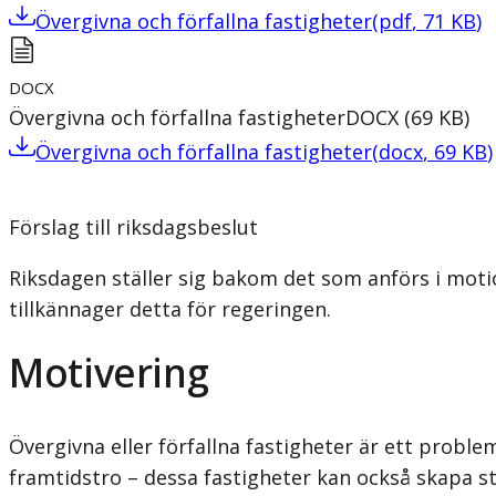
Övergivna och förfallna fastigheter
(
pdf
,
71
KB
)
DOCX
Övergivna och förfallna fastigheter
DOCX
(
69
KB
)
Övergivna och förfallna fastigheter
(
docx
,
69
KB
)
Förslag till riksdagsbeslut
Riksdagen ställer sig bakom det som anförs i mot
tillkännager detta för regeringen.
Motivering
Övergivna eller förfallna fastigheter är ett probl
framtidstro – dessa fastigheter kan också skapa s