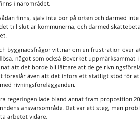
finns i närområdet.
sådan finns, själv inte bor på orten och därmed inte
det till slut är kommunerna, och därmed skattebetal
et.
byggnadsfrågor vittnar om en frustration över at
ndlösa, något som också Boverket uppmärksammat i 
nat att det borde bli lättare att delge rivningsför
ket föreslår även att det införs ett statligt stöd fö
med rivningsförelägganden.
ra regeringen lade bland annat fram proposition 2021
mndens ansvarsområde. Det var ett steg, men proble
ta arbetet vidare.