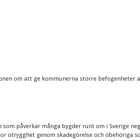
ionen om att ge kommunerna större befogenheter att
em som påverkar många bygder runt om i Sverige nega
tor otrygghet genom skadegörelse och obehöriga som