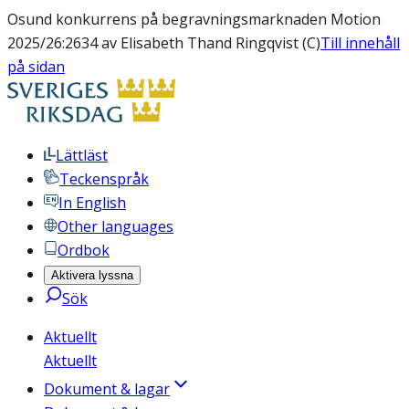
Osund konkurrens på begravningsmarknaden Motion
2025/26:2634 av Elisabeth Thand Ringqvist (C)
Till innehåll
på sidan
Lättläst
Teckenspråk
In English
Other languages
Ordbok
Aktivera lyssna
Sök
Aktuellt
Aktuellt
Dokument & lagar