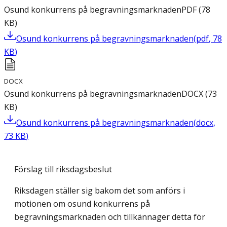
Osund konkurrens på begravningsmarknaden
PDF
(
78
KB
)
Osund konkurrens på begravningsmarknaden
(
pdf
,
78
KB
)
DOCX
Osund konkurrens på begravningsmarknaden
DOCX
(
73
KB
)
Osund konkurrens på begravningsmarknaden
(
docx
,
73
KB
)
Förslag till riksdagsbeslut
Riksdagen ställer sig bakom det som anförs i
motionen om osund konkurrens på
begravningsmarknaden och tillkännager detta för