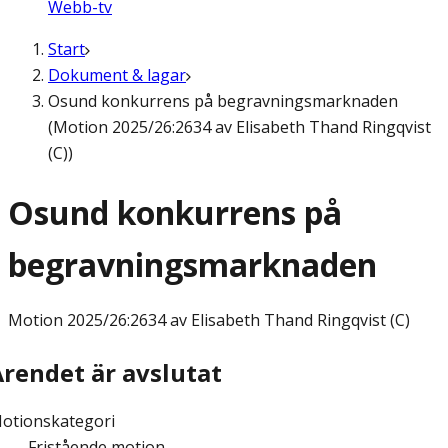
Webb-tv
Start
Dokument & lagar
Osund konkurrens på begravningsmarknaden
(Motion 2025/26:2634 av Elisabeth Thand Ringqvist
(C))
Osund konkurrens på
begravningsmarknaden
Motion
2025/26:2634 av Elisabeth Thand Ringqvist (C)
Ärendet är avslutat
otionskategori
Fristående motion