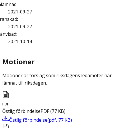
nlämnad
:
2021-09-27
ranskad
:
2021-09-27
änvisad
:
2021-10-14
Motioner
Motioner är förslag som riksdagens ledamöter har
lämnat till riksdagen.
PDF
Östlig förbindelse
PDF
(
77
KB
)
Östlig förbindelse
(
pdf
,
77
KB
)