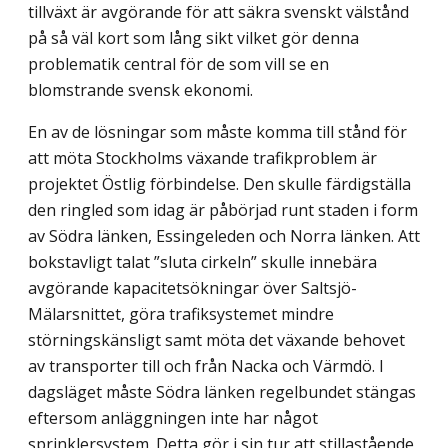
tillväxt är avgörande för att säkra svenskt välstånd
på så väl kort som lång sikt vilket gör denna
problematik central för de som vill se en
blomstrande svensk ekonomi.
En av de lösningar som måste komma till stånd för
att möta Stockholms växande trafikproblem är
projektet Östlig förbindelse. Den skulle färdigställa
den ringled som idag är påbörjad runt staden i form
av Södra länken, Essingeleden och Norra länken. Att
bokstavligt talat ”sluta cirkeln” skulle innebära
avgörande kapacitetsökningar över Saltsjö-
Mälarsnittet, göra trafiksystemet mindre
störningskänsligt samt möta det växande behovet
av transporter till och från Nacka och Värmdö. I
dagsläget måste Södra länken regelbundet stängas
eftersom anläggningen inte har något
sprinklersystem. Detta gör i sin tur att stillastående