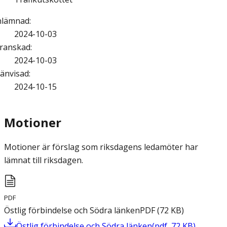
nlämnad
:
2024-10-03
ranskad
:
2024-10-03
änvisad
:
2024-10-15
Motioner
Motioner är förslag som riksdagens ledamöter har
lämnat till riksdagen.
PDF
Östlig förbindelse och Södra länken
PDF
(
72
KB
)
Östlig förbindelse och Södra länken
(
pdf
,
72
KB
)