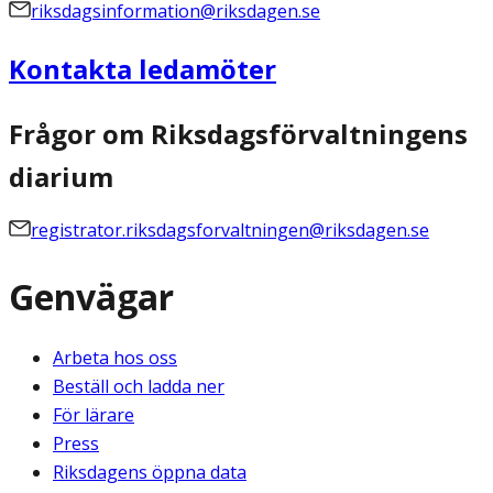
riksdagsinformation@riksdagen.se
Kontakta ledamöter
Frågor om Riksdagsförvaltningens
diarium
registrator.riksdagsforvaltningen@riksdagen.se
Genvägar
Arbeta hos oss
Beställ och ladda ner
För lärare
Press
Riksdagens öppna data